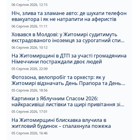
06 Серпня 2026, 12:15
Ніч, злива та зламане авто: де шукати телефон
евакуатора і як не натрапити на аферистів
06 Серпня 2026, 11:11
Ховався в Молдові: у Житомирі судитимуть
екстрадованого іноземця за сурогатний спирт
і відмивання грошей
06 Серпня 2026, 10:12
На Житомирщині в ДТП за участі громадянина
Німеччини постраждали двоє людей
05 Серпня 2026, 22:09
Фотозона, велопробіг та оркестр: як у
Житомирі відзначать День Прапора та День
Незалежності
05 Серпня 2026, 18:56
Картинки з Яблучним Спасом 2026:
найкрасивіші листівки та щирі привітання зі
святом
05 Серпня 2026, 17:01
На Житомирщині блискавка влучила в
житловий будинок – спалахнула пожежа
05 Серпня 2026, 16:46