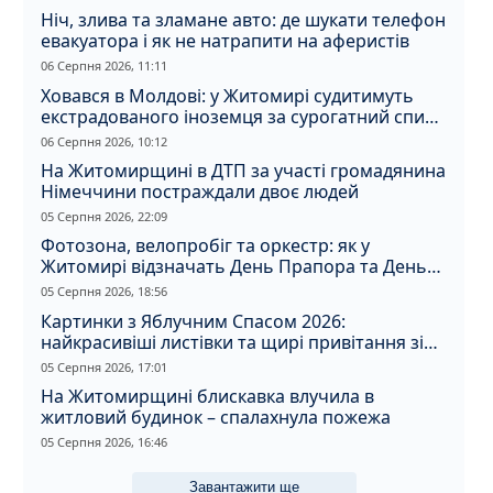
Ніч, злива та зламане авто: де шукати телефон
евакуатора і як не натрапити на аферистів
06 Серпня 2026, 11:11
Ховався в Молдові: у Житомирі судитимуть
екстрадованого іноземця за сурогатний спирт
і відмивання грошей
06 Серпня 2026, 10:12
На Житомирщині в ДТП за участі громадянина
Німеччини постраждали двоє людей
05 Серпня 2026, 22:09
Фотозона, велопробіг та оркестр: як у
Житомирі відзначать День Прапора та День
Незалежності
05 Серпня 2026, 18:56
Картинки з Яблучним Спасом 2026:
найкрасивіші листівки та щирі привітання зі
святом
05 Серпня 2026, 17:01
На Житомирщині блискавка влучила в
житловий будинок – спалахнула пожежа
05 Серпня 2026, 16:46
Завантажити ще