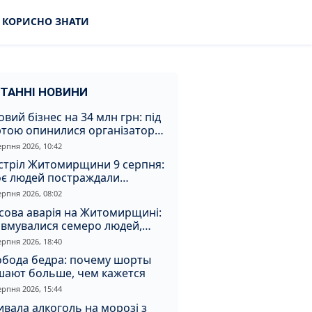
КОРИСНО ЗНАТИ
ТАННІ НОВИНИ
овий бізнес на 34 млн грн: під
ртою опинилися організатори
аконної вирубки на
ерпня 2026, 10:42
томирщині
стріл Житомирщини 9 серпня:
оє людей постраждали
слідок атаки
ерпня 2026, 08:02
сова аварія на Житомирщині:
авмувалися семеро людей,
ед них діти
ерпня 2026, 18:40
обода бедра: почему шорты
шают больше, чем кажется
ерпня 2026, 15:44
вала алкоголь на морозі з