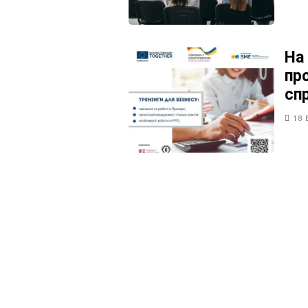
На
пр
сп
18 