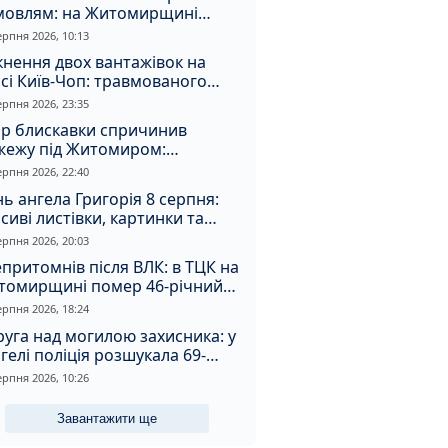
мовлям: на Житомирщині
удили матір, через яку дитина
ерпня 2026, 10:13
римала обмороження
кнення двох вантажівок на
сі Київ-Чоп: травмованого
ія забрали до лікарні
ерпня 2026, 23:35
ар блискавки спричинив
жежу під Житомиром:
увальники витягли з вогню
ерпня 2026, 22:40
а
ь ангела Григорія 8 серпня:
сиві листівки, картинки та
евні привітання
ерпня 2026, 20:03
притомнів після ВЛК: в ТЦК на
томирщині помер 46-річний
овік
ерпня 2026, 18:24
уга над могилою захисника: у
гелі поліція розшукала 69-
чного зловмисника
ерпня 2026, 10:26
Завантажити ще