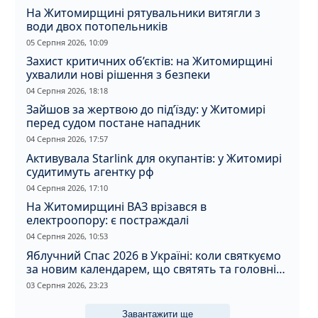
На Житомирщині рятувальники витягли з
води двох потопельників
05 Серпня 2026, 10:09
Захист критичних об’єктів: на Житомирщині
ухвалили нові рішення з безпеки
04 Серпня 2026, 18:18
Зайшов за жертвою до під’їзду: у Житомирі
перед судом постане нападник
04 Серпня 2026, 17:57
Активувала Starlink для окупантів: у Житомирі
судитимуть агентку рф
04 Серпня 2026, 17:10
На Житомирщині ВАЗ врізався в
електроопору: є постраждалі
04 Серпня 2026, 10:53
Яблучний Спас 2026 в Україні: коли святкуємо
за новим календарем, що святять та головні
прикмети дня
03 Серпня 2026, 23:23
Завантажити ще