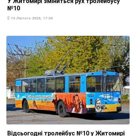
У Житомирі зміниться рух тролейбусу
№10
15 Лютого 2024, 17:04
Відсьогодні тролейбус №10 у Житомирі