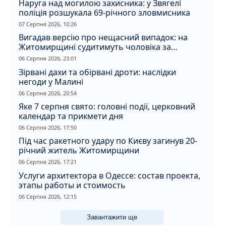
Наруга над могилою захисника: у Звягелі
поліція розшукала 69-річного зловмисника
07 Серпня 2026, 10:26
Вигадав версію про нещасний випадок: на
Житомирщині судитимуть чоловіка за
вбивство співмешканки
06 Серпня 2026, 23:01
Зірвані дахи та обірвані дроти: наслідки
негоди у Малині
06 Серпня 2026, 20:54
Яке 7 серпня свято: головні події, церковний
календар та прикмети дня
06 Серпня 2026, 17:50
Під час ракетного удару по Києву загинув 20-
річний житель Житомирщини
06 Серпня 2026, 17:21
Услуги архитектора в Одессе: состав проекта,
этапы работы и стоимость
06 Серпня 2026, 12:15
Завантажити ще