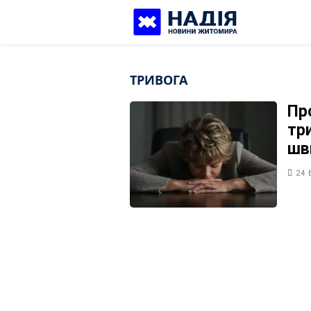
Skip
to
content
ТРИВОГА
Пр
тр
шв
24 