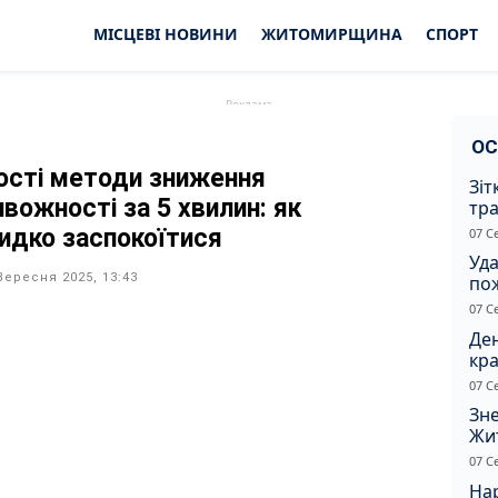
МІСЦЕВІ НОВИНИ
ЖИТОМИРЩИНА
СПОРТ
ОС
ості методи зниження
Зіт
ивожності за 5 хвилин: як
тра
вод
идко заспокоїтися
07 С
Уд
Вересня 2025, 13:43
по
рят
07 С
кот
Ден
кра
душ
07 С
Зне
Жи
чол
07 С
Нар