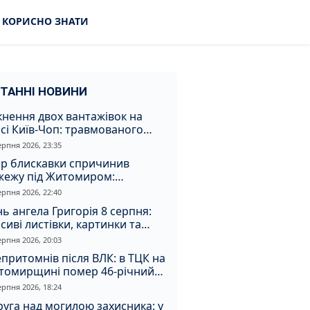
КОРИСНО ЗНАТИ
ТАННІ НОВИНИ
кнення двох вантажівок на
сі Київ-Чоп: травмованого
ія забрали до лікарні
ерпня 2026, 23:35
ар блискавки спричинив
жежу під Житомиром:
увальники витягли з вогню
ерпня 2026, 22:40
а
ь ангела Григорія 8 серпня:
сиві листівки, картинки та
евні привітання
ерпня 2026, 20:03
притомнів після ВЛК: в ТЦК на
томирщині помер 46-річний
овік
ерпня 2026, 18:24
уга над могилою захисника: у