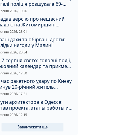
гелі поліція розшукала 69-
чного зловмисника
ерпня 2026, 10:26
гадав версію про нещасний
падок: на Житомирщині
итимуть чоловіка за вбивство
ерпня 2026, 23:01
івмешканки
вані дахи та обірвані дроти:
лідки негоди у Малині
ерпня 2026, 20:54
 7 серпня свято: головні події,
рковний календар та прикмети
я
ерпня 2026, 17:50
 час ракетного удару по Києву
инув 20-річний житель
томирщини
ерпня 2026, 17:21
уги архитектора в Одессе:
тав проекта, этапы работы и
оимость
ерпня 2026, 12:15
Завантажити ще