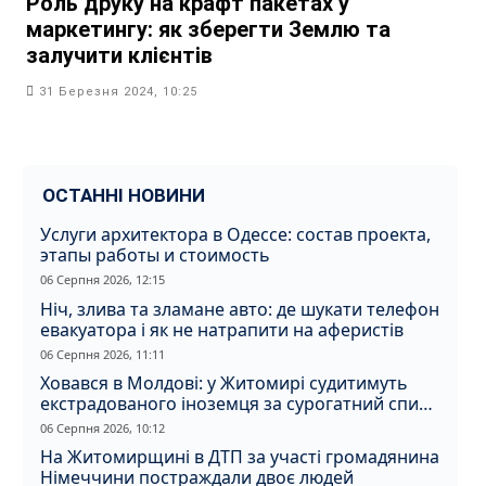
Роль друку на крафт пакетах у
маркетингу: як зберегти Землю та
залучити клієнтів
31 Березня 2024, 10:25
ОСТАННІ НОВИНИ
Услуги архитектора в Одессе: состав проекта,
этапы работы и стоимость
06 Серпня 2026, 12:15
Ніч, злива та зламане авто: де шукати телефон
евакуатора і як не натрапити на аферистів
06 Серпня 2026, 11:11
Ховався в Молдові: у Житомирі судитимуть
екстрадованого іноземця за сурогатний спирт
і відмивання грошей
06 Серпня 2026, 10:12
На Житомирщині в ДТП за участі громадянина
Німеччини постраждали двоє людей