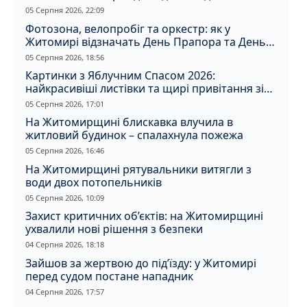
05 Серпня 2026, 22:09
Фотозона, велопробіг та оркестр: як у
Житомирі відзначать День Прапора та День
Незалежності
05 Серпня 2026, 18:56
Картинки з Яблучним Спасом 2026:
найкрасивіші листівки та щирі привітання зі
святом
05 Серпня 2026, 17:01
На Житомирщині блискавка влучила в
житловий будинок – спалахнула пожежа
05 Серпня 2026, 16:46
На Житомирщині рятувальники витягли з
води двох потопельників
05 Серпня 2026, 10:09
Захист критичних об’єктів: на Житомирщині
ухвалили нові рішення з безпеки
04 Серпня 2026, 18:18
Зайшов за жертвою до під’їзду: у Житомирі
перед судом постане нападник
04 Серпня 2026, 17:57