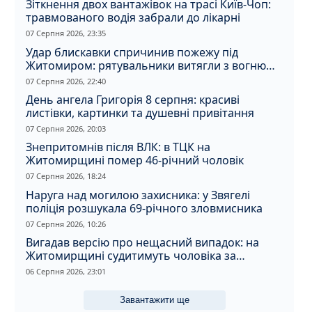
Зіткнення двох вантажівок на трасі Київ-Чоп:
травмованого водія забрали до лікарні
07 Серпня 2026, 23:35
Удар блискавки спричинив пожежу під
Житомиром: рятувальники витягли з вогню
кота
07 Серпня 2026, 22:40
День ангела Григорія 8 серпня: красиві
листівки, картинки та душевні привітання
07 Серпня 2026, 20:03
Знепритомнів після ВЛК: в ТЦК на
Житомирщині помер 46-річний чоловік
07 Серпня 2026, 18:24
Наруга над могилою захисника: у Звягелі
поліція розшукала 69-річного зловмисника
07 Серпня 2026, 10:26
Вигадав версію про нещасний випадок: на
Житомирщині судитимуть чоловіка за
вбивство співмешканки
06 Серпня 2026, 23:01
Завантажити ще