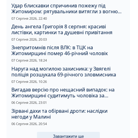
Удар блискавки спричинив пожежу під
Житомиром: рятувальники витягли з вогню
кота
07 Серпня 2026, 22:40
День ангела Григорія 8 серпня: красиві
листівки, картинки та душевні привітання
07 Серпня 2026, 20:03
Знепритомнів після ВЛК: в ТЦК на
Житомирщині помер 46-річний чоловік
07 Серпня 2026, 18:24
Наруга над могилою захисника: у Звягелі
поліція розшукала 69-річного зловмисника
07 Серпня 2026, 10:26
Вигадав версію про нещасний випадок: на
Житомирщині судитимуть чоловіка за
вбивство співмешканки
06 Серпня 2026, 23:01
Зірвані дахи та обірвані дроти: наслідки
негоди у Малині
06 Серпня 2026, 20:54
Завантажити ще