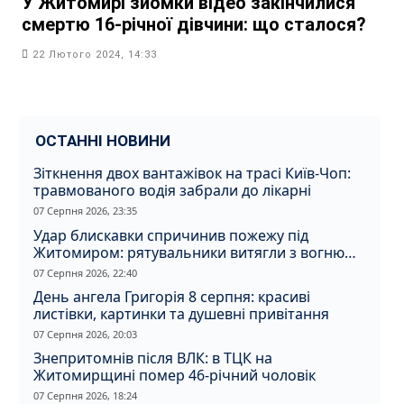
У Житомирі зйомки відео закінчилися
смертю 16-річної дівчини: що сталося?
22 Лютого 2024, 14:33
ОСТАННІ НОВИНИ
Зіткнення двох вантажівок на трасі Київ-Чоп:
травмованого водія забрали до лікарні
07 Серпня 2026, 23:35
Удар блискавки спричинив пожежу під
Житомиром: рятувальники витягли з вогню
кота
07 Серпня 2026, 22:40
День ангела Григорія 8 серпня: красиві
листівки, картинки та душевні привітання
07 Серпня 2026, 20:03
Знепритомнів після ВЛК: в ТЦК на
Житомирщині помер 46-річний чоловік
07 Серпня 2026, 18:24