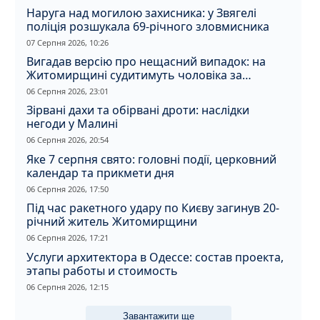
Наруга над могилою захисника: у Звягелі
поліція розшукала 69-річного зловмисника
07 Серпня 2026, 10:26
Вигадав версію про нещасний випадок: на
Житомирщині судитимуть чоловіка за
вбивство співмешканки
06 Серпня 2026, 23:01
Зірвані дахи та обірвані дроти: наслідки
негоди у Малині
06 Серпня 2026, 20:54
Яке 7 серпня свято: головні події, церковний
календар та прикмети дня
06 Серпня 2026, 17:50
Під час ракетного удару по Києву загинув 20-
річний житель Житомирщини
06 Серпня 2026, 17:21
Услуги архитектора в Одессе: состав проекта,
этапы работы и стоимость
06 Серпня 2026, 12:15
Завантажити ще