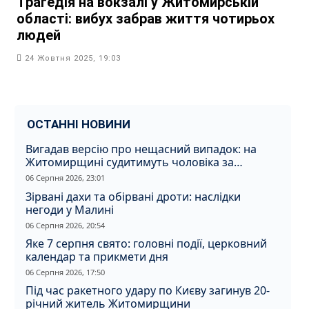
Трагедія на вокзалі у Житомирській
області: вибух забрав життя чотирьох
людей
24 Жовтня 2025, 19:03
ОСТАННІ НОВИНИ
Вигадав версію про нещасний випадок: на
Житомирщині судитимуть чоловіка за
вбивство співмешканки
06 Серпня 2026, 23:01
Зірвані дахи та обірвані дроти: наслідки
негоди у Малині
06 Серпня 2026, 20:54
Яке 7 серпня свято: головні події, церковний
календар та прикмети дня
06 Серпня 2026, 17:50
Під час ракетного удару по Києву загинув 20-
річний житель Житомирщини