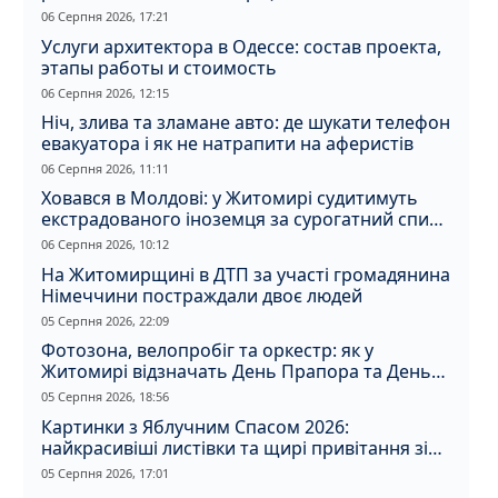
06 Серпня 2026, 17:21
Услуги архитектора в Одессе: состав проекта,
этапы работы и стоимость
06 Серпня 2026, 12:15
Ніч, злива та зламане авто: де шукати телефон
евакуатора і як не натрапити на аферистів
06 Серпня 2026, 11:11
Ховався в Молдові: у Житомирі судитимуть
екстрадованого іноземця за сурогатний спирт
і відмивання грошей
06 Серпня 2026, 10:12
На Житомирщині в ДТП за участі громадянина
Німеччини постраждали двоє людей
05 Серпня 2026, 22:09
Фотозона, велопробіг та оркестр: як у
Житомирі відзначать День Прапора та День
Незалежності
05 Серпня 2026, 18:56
Картинки з Яблучним Спасом 2026:
найкрасивіші листівки та щирі привітання зі
святом
05 Серпня 2026, 17:01