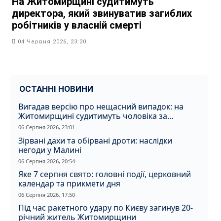
На Житомирщині судитимуть
директора, який звинуватив загиблих
робітників у власній смерті
04 Червня 2026, 23:20
ОСТАННІ НОВИНИ
Вигадав версію про нещасний випадок: на
Житомирщині судитимуть чоловіка за
вбивство співмешканки
06 Серпня 2026, 23:01
Зірвані дахи та обірвані дроти: наслідки
негоди у Малині
06 Серпня 2026, 20:54
Яке 7 серпня свято: головні події, церковний
календар та прикмети дня
06 Серпня 2026, 17:50
Під час ракетного удару по Києву загинув 20-
річний житель Житомирщини