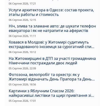
06 Серпня 2026, 17:21
Услуги архитектора в Одессе: состав проекта,
этапы работы и стоимость
06 Серпня 2026, 12:15
Ніч, злива та зламане авто: де шукати телефон
евакуатора і як не натрапити на аферистів
06 Серпня 2026, 11:11
Ховався в Молдові: у Житомирі судитимуть
екстрадованого іноземця за сурогатний спирт
і відмивання грошей
06 Серпня 2026, 10:12
На Житомирщині в ДТП за участі громадянина
Німеччини постраждали двоє людей
05 Серпня 2026, 22:09
Фотозона, велопробіг та оркестр: як у
Житомирі відзначать День Прапора та День
Незалежності
05 Серпня 2026, 18:56
Картинки з Яблучним Спасом 2026:
найкрасивіші листівки та щирі привітання зі
святом
05 Серпня 2026, 17:01