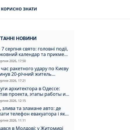
КОРИСНО ЗНАТИ
ТАННІ НОВИНИ
 7 серпня свято: головні події,
рковний календар та прикмети
я
ерпня 2026, 17:50
 час ракетного удару по Києву
инув 20-річний житель
томирщини
ерпня 2026, 17:21
уги архитектора в Одессе:
тав проекта, этапы работы и
оимость
ерпня 2026, 12:15
, злива та зламане авто: де
ати телефон евакуатора і як
натрапити на аферистів
ерпня 2026, 11:11
ався в Молдові: у Житомирі