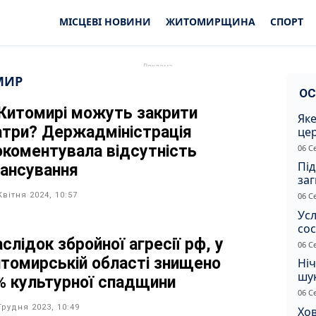
МІСЦЕВІ НОВИНИ
ЖИТОМИРЩИНА
СПОРТ
МИР
ОС
Житомирі можуть закрити
Яке
атри? Держадміністрація
це
дн
окоментувала відсутність
06 С
Під
нансування
заг
Жи
Квітня 2024, 10:57
06 С
Усл
сос
ст
слідок збройної агресії рф, у
06 С
томирській області знищено
Ніч
шук
% культурної спадщини
не 
06 С
Грудня 2023, 10:49
Хов