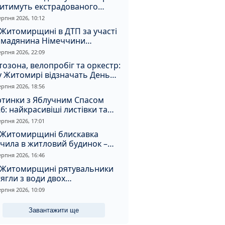
дитимуть екстрадованого
земця за сурогатний спирт і
ерпня 2026, 10:12
дмивання грошей
Житомирщині в ДТП за участі
омадянина Німеччини
страждали двоє людей
ерпня 2026, 22:09
озона, велопробіг та оркестр:
у Житомирі відзначать День
апора та День Незалежності
ерпня 2026, 18:56
ртинки з Яблучним Спасом
6: найкрасивіші листівки та
і привітання зі святом
ерпня 2026, 17:01
 Житомирщині блискавка
чила в житловий будинок –
алахнула пожежа
ерпня 2026, 16:46
 Житомирщині рятувальники
ягли з води двох
топельників
ерпня 2026, 10:09
Завантажити ще