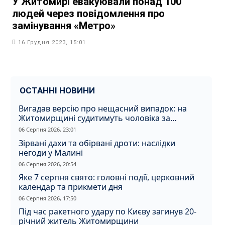
У Житомирі евакуювали понад 100
людей через повідомлення про
замінування «Метро»
16 Грудня 2023, 15:01
ОСТАННІ НОВИНИ
Вигадав версію про нещасний випадок: на
Житомирщині судитимуть чоловіка за
вбивство співмешканки
06 Серпня 2026, 23:01
Зірвані дахи та обірвані дроти: наслідки
негоди у Малині
06 Серпня 2026, 20:54
Яке 7 серпня свято: головні події, церковний
календар та прикмети дня
06 Серпня 2026, 17:50
Під час ракетного удару по Києву загинув 20-
річний житель Житомирщини