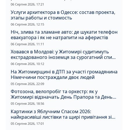
06 Серпня 2026, 17:21
Услуги архитектора в Одессе: состав проекта,
этапы работы и стоимость
06 Серпня 2026, 12:15
Ніч, злива та зламане авто: де шукати телефон
евакуатора і як не натрапити на аферистів
06 Серпня 2026, 11:11
Ховався в Молдові: у Житомирі судитимуть
екстрадованого іноземця за сурогатний спирт
і відмивання грошей
06 Серпня 2026, 10:12
На Житомирщині в ДТП за участі громадянина
Німеччини постраждали двоє людей
05 Серпня 2026, 22:09
Фотозона, велопробіг та оркестр: як у
Житомирі відзначать День Прапора та День
Незалежності
05 Серпня 2026, 18:56
Картинки з Яблучним Спасом 2026:
найкрасивіші листівки та щирі привітання зі
святом
05 Серпня 2026, 17:01