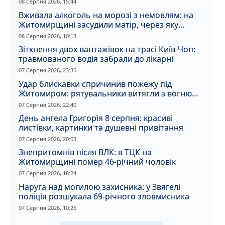
08 Серпня 2026, 15:44
Вживала алкоголь на морозі з немовлям: на
Житомирщині засудили матір, через яку
дитина отримала обмороження
08 Серпня 2026, 10:13
Зіткнення двох вантажівок на трасі Київ-Чоп:
травмованого водія забрали до лікарні
07 Серпня 2026, 23:35
Удар блискавки спричинив пожежу під
Житомиром: рятувальники витягли з вогню
кота
07 Серпня 2026, 22:40
День ангела Григорія 8 серпня: красиві
листівки, картинки та душевні привітання
07 Серпня 2026, 20:03
Знепритомнів після ВЛК: в ТЦК на
Житомирщині помер 46-річний чоловік
07 Серпня 2026, 18:24
Наруга над могилою захисника: у Звягелі
поліція розшукала 69-річного зловмисника
07 Серпня 2026, 10:26