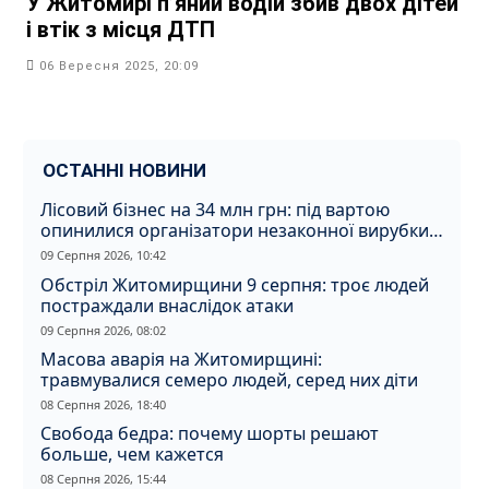
У Житомирі п’яний водій збив двох дітей
і втік з місця ДТП
06 Вересня 2025, 20:09
ОСТАННІ НОВИНИ
Лісовий бізнес на 34 млн грн: під вартою
опинилися організатори незаконної вирубки
на Житомирщині
09 Серпня 2026, 10:42
Обстріл Житомирщини 9 серпня: троє людей
постраждали внаслідок атаки
09 Серпня 2026, 08:02
Масова аварія на Житомирщині:
травмувалися семеро людей, серед них діти
08 Серпня 2026, 18:40
Свобода бедра: почему шорты решают
больше, чем кажется
08 Серпня 2026, 15:44