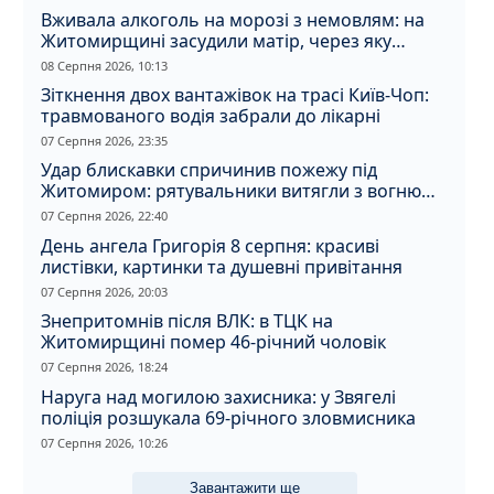
Вживала алкоголь на морозі з немовлям: на
Житомирщині засудили матір, через яку
дитина отримала обмороження
08 Серпня 2026, 10:13
Зіткнення двох вантажівок на трасі Київ-Чоп:
травмованого водія забрали до лікарні
07 Серпня 2026, 23:35
Удар блискавки спричинив пожежу під
Житомиром: рятувальники витягли з вогню
кота
07 Серпня 2026, 22:40
День ангела Григорія 8 серпня: красиві
листівки, картинки та душевні привітання
07 Серпня 2026, 20:03
Знепритомнів після ВЛК: в ТЦК на
Житомирщині помер 46-річний чоловік
07 Серпня 2026, 18:24
Наруга над могилою захисника: у Звягелі
поліція розшукала 69-річного зловмисника
07 Серпня 2026, 10:26
Завантажити ще