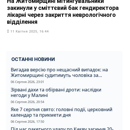
На Житомирщині мітингувальники
закинули у сміттєвий бак гендиректора
лікарні через закриття неврологічного
відділення
11 Квітня 2025, 16:44
ОСТАННІ НОВИНИ
Вигадав версію про нещасний випадок: на
Житомирщині судитимуть чоловіка за
вбивство співмешканки
06 Серпня 2026, 23:01
Зірвані дахи та обірвані дроти: наслідки
негоди у Малині
06 Серпня 2026, 20:54
Яке 7 серпня свято: головні події, церковний
календар та прикмети дня
06 Серпня 2026, 17:50
Під час ракетного удару по Києву загинув 20-