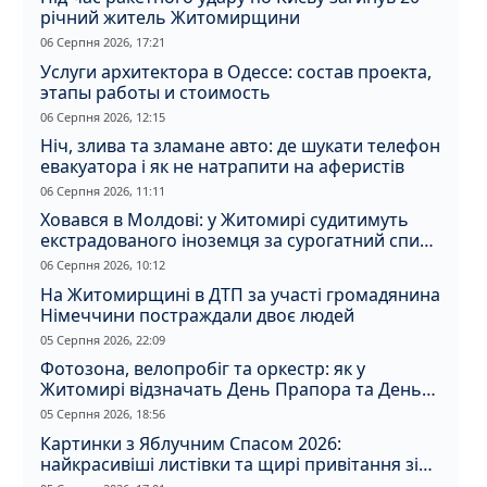
річний житель Житомирщини
06 Серпня 2026, 17:21
Услуги архитектора в Одессе: состав проекта,
этапы работы и стоимость
06 Серпня 2026, 12:15
Ніч, злива та зламане авто: де шукати телефон
евакуатора і як не натрапити на аферистів
06 Серпня 2026, 11:11
Ховався в Молдові: у Житомирі судитимуть
екстрадованого іноземця за сурогатний спирт
і відмивання грошей
06 Серпня 2026, 10:12
На Житомирщині в ДТП за участі громадянина
Німеччини постраждали двоє людей
05 Серпня 2026, 22:09
Фотозона, велопробіг та оркестр: як у
Житомирі відзначать День Прапора та День
Незалежності
05 Серпня 2026, 18:56
Картинки з Яблучним Спасом 2026:
найкрасивіші листівки та щирі привітання зі
святом