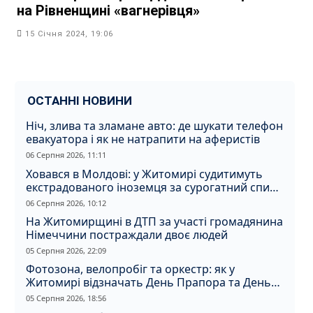
на Рівненщині «вагнерівця»
15 Січня 2024, 19:06
ОСТАННІ НОВИНИ
Ніч, злива та зламане авто: де шукати телефон
евакуатора і як не натрапити на аферистів
06 Серпня 2026, 11:11
Ховався в Молдові: у Житомирі судитимуть
екстрадованого іноземця за сурогатний спирт
і відмивання грошей
06 Серпня 2026, 10:12
На Житомирщині в ДТП за участі громадянина
Німеччини постраждали двоє людей
05 Серпня 2026, 22:09
Фотозона, велопробіг та оркестр: як у
Житомирі відзначать День Прапора та День
Незалежності
05 Серпня 2026, 18:56