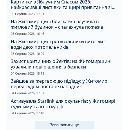
Картинки з Яблучним Спасом 2026:
найкрасивіші листівки та щирі привітання зі
святом
05 Серпня 2026, 17:01
На Житомирщині блискавка влучила в
житловий будинок – спалахнула пожежа
05 Серпня 2026, 16:46
На Житомирщині рятувальники витягли з
води двох потопельників
05 Серпня 2026, 10:09
Захист критичних об’єктів: на Житомирщині
ухвалили нові рішення з безпеки
04 Серпня 2026, 18:18
Зайшов за жертвою до під’їзду: у Житомирі
перед судом постане нападник
04 Серпня 2026, 17:57
Активувала Starlink для окупантів: у Житомирі
судитимуть агентку рф
04 Серпня 2026, 17:10
Завантажити ще