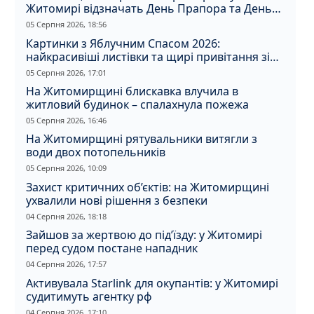
Житомирі відзначать День Прапора та День
Незалежності
05 Серпня 2026, 18:56
Картинки з Яблучним Спасом 2026:
найкрасивіші листівки та щирі привітання зі
святом
05 Серпня 2026, 17:01
На Житомирщині блискавка влучила в
житловий будинок – спалахнула пожежа
05 Серпня 2026, 16:46
На Житомирщині рятувальники витягли з
води двох потопельників
05 Серпня 2026, 10:09
Захист критичних об’єктів: на Житомирщині
ухвалили нові рішення з безпеки
04 Серпня 2026, 18:18
Зайшов за жертвою до під’їзду: у Житомирі
перед судом постане нападник
04 Серпня 2026, 17:57
Активувала Starlink для окупантів: у Житомирі
судитимуть агентку рф
04 Серпня 2026, 17:10