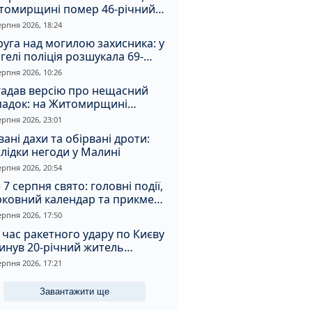
томирщині помер 46-річний
овік
ерпня 2026, 18:24
уга над могилою захисника: у
гелі поліція розшукала 69-
чного зловмисника
ерпня 2026, 10:26
гадав версію про нещасний
падок: на Житомирщині
итимуть чоловіка за вбивство
ерпня 2026, 23:01
івмешканки
вані дахи та обірвані дроти:
лідки негоди у Малині
ерпня 2026, 20:54
 7 серпня свято: головні події,
рковний календар та прикмети
я
ерпня 2026, 17:50
 час ракетного удару по Києву
инув 20-річний житель
томирщини
ерпня 2026, 17:21
Завантажити ще