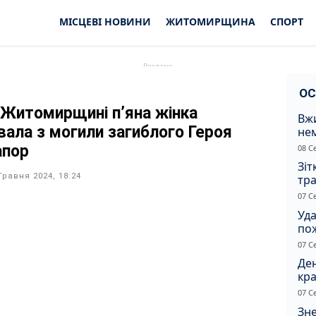
МІСЦЕВІ НОВИНИ
ЖИТОМИРЩИНА
СПОРТ
ОС
 Житомирщині п’яна жінка
Вжи
рвала з могили загиблого Героя
не
зас
апор
08 С
от
Зіт
Травня 2024, 18:24
тра
вод
07 С
Уд
по
рят
07 С
кот
Ден
кра
душ
07 С
Зне