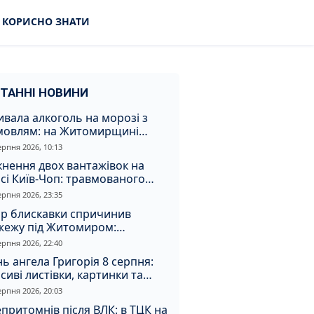
КОРИСНО ЗНАТИ
ТАННІ НОВИНИ
вала алкоголь на морозі з
мовлям: на Житомирщині
удили матір, через яку дитина
ерпня 2026, 10:13
римала обмороження
кнення двох вантажівок на
сі Київ-Чоп: травмованого
ія забрали до лікарні
ерпня 2026, 23:35
ар блискавки спричинив
жежу під Житомиром:
увальники витягли з вогню
ерпня 2026, 22:40
а
ь ангела Григорія 8 серпня:
сиві листівки, картинки та
евні привітання
ерпня 2026, 20:03
притомнів після ВЛК: в ТЦК на