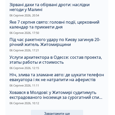
Зірвані дахи та обірвані дроти: наслідки
негоди у Малині
06 Серпня 2026, 20:54
Яке 7 серпня свято: головні події, церковний
календар та прикмети дня
06 Серпня 2026, 17:50
Під час ракетного удару по Києву загинув 20-
річний житель Житомирщини
06 Серпня 2026, 17:21
Услуги архитектора в Одессе: состав проекта,
этапы работы и стоимость
06 Серпня 2026, 12:15
Ніч, злива та зламане авто: де шукати телефон
евакуатора і як не натрапити на аферистів
06 Серпня 2026, 11:11
Ховався в Молдові: у Житомирі судитимуть
екстрадованого іноземця за сурогатний спирт
і відмивання грошей
06 Серпня 2026, 10:12
Завантажити ще