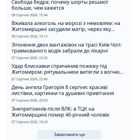
Свобода бедра: почему шорты решают
больше, чем кажется
08 Серпня 2026, 15:44
Вживала алкоголь на морозі з немовлям: на
Житомирщині засудили матір, через яку
дитина отримала обмороження
08 Серпня 2026, 10:13
Зіткнення двох вантажівок на трасі Київ-Чоп:
травмованого водія забрали до лікарні
07 Серпня 2026, 23:35
Удар блискавки спричинив пожежу під
Житомиром: рятувальники витягли з вогню
кота
07 Серпня 2026, 22:40
День ангела Григорія 8 серпня: красиві
листівки, картинки та душевні привітання
07 Серпня 2026, 20:03
Знепритомнів після ВЛК: в ТЦК на
Житомирщині помер 46-річний чоловік
07 Серпня 2026, 18:24
Завантажити ще