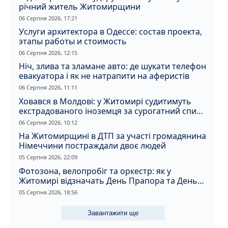
річний житель Житомирщини
06 Серпня 2026, 17:21
Услуги архитектора в Одессе: состав проекта,
этапы работы и стоимость
06 Серпня 2026, 12:15
Ніч, злива та зламане авто: де шукати телефон
евакуатора і як не натрапити на аферистів
06 Серпня 2026, 11:11
Ховався в Молдові: у Житомирі судитимуть
екстрадованого іноземця за сурогатний спирт
і відмивання грошей
06 Серпня 2026, 10:12
На Житомирщині в ДТП за участі громадянина
Німеччини постраждали двоє людей
05 Серпня 2026, 22:09
Фотозона, велопробіг та оркестр: як у
Житомирі відзначать День Прапора та День
Незалежності
05 Серпня 2026, 18:56
Завантажити ще