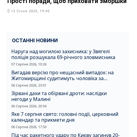
Прості поради, щоб приховати зморшки
12 Січня 2025, 19:45
ОСТАННІ НОВИНИ
Наруга над могилою захисника: у Звягелі
поліція розшукала 69-річного зловмисника
07 Серпня 2026, 10:26
Вигадав версію про нещасний випадок: на
Житомирщині судитимуть чоловіка за
вбивство співмешканки
06 Серпня 2026, 23:01
Зірвані дахи та обірвані дроти: наслідки
негоди у Малині
06 Серпня 2026, 20:54
Яке 7 серпня свято: головні події, церковний
календар та прикмети дня
06 Серпня 2026, 17:50
Під час ракетного удару по Києву загинув 20-