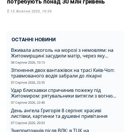
потребують понад 30 млн гривень
15 Жовтня 2023, 10:59
ОСТАННІ НОВИНИ
Вживала алкоголь на морозі з немовлям: на
Житомирщині засудили матір, через яку
дитина отримала обмороження
08 Серпня 2026, 10:13
Зіткнення двох вантажівок на трасі Київ-Чоп:
травмованого водія забрали до лікарні
07 Серпня 2026, 23:35
Удар блискавки спричинив пожежу під
Житомиром: рятувальники витягли з вогню
кота
07 Серпня 2026, 22:40
День ангела Григорія 8 серпня: красиві
листівки, картинки та душевні привітання
07 Серпня 2026, 20:03
Знепритомнів після ВЛК: в ТЦК на