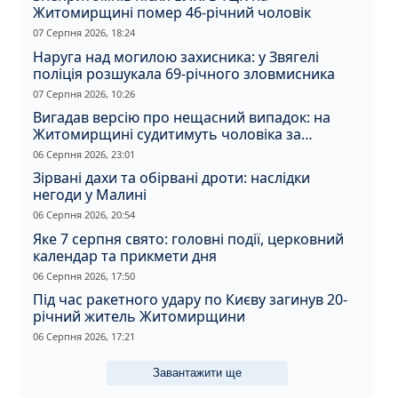
Житомирщині помер 46-річний чоловік
07 Серпня 2026, 18:24
Наруга над могилою захисника: у Звягелі
поліція розшукала 69-річного зловмисника
07 Серпня 2026, 10:26
Вигадав версію про нещасний випадок: на
Житомирщині судитимуть чоловіка за
вбивство співмешканки
06 Серпня 2026, 23:01
Зірвані дахи та обірвані дроти: наслідки
негоди у Малині
06 Серпня 2026, 20:54
Яке 7 серпня свято: головні події, церковний
календар та прикмети дня
06 Серпня 2026, 17:50
Під час ракетного удару по Києву загинув 20-
річний житель Житомирщини
06 Серпня 2026, 17:21
Завантажити ще