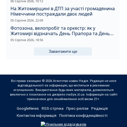
06 Серпня 2026, 10:12
На Житомирщині в ДТП за участі громадянина
Німеччини постраждали двоє людей
05 Серпня 2026, 22:09
Фотозона, велопробіг та оркестр: як у
Житомирі відзначать День Прапора та День
Незалежності
05 Серпня 2026, 18:56
Завантажити ще
Всі права захищені © 2026 Агентство новин Надія. Редакція не несе
відповідальності за інформацію, що міститься в рекламних
оголошеннях. Використання будь-яких матеріалів, дозволяється
виключно з посилання на джерело nadiya.zt.ua. Інформація на сайті
призначена для ознайомлення осіб віком 21+.
GoogleNews
RSS-стрічка
Прес-релізи
Редакція
Контактна інформація
Політика конфіденційності