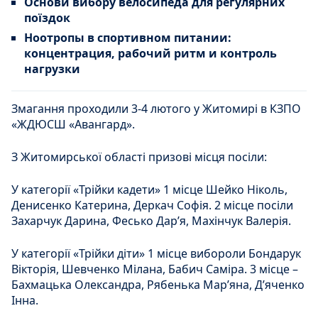
Основи вибору велосипеда для регулярних
поїздок
Ноотропы в спортивном питании:
концентрация, рабочий ритм и контроль
нагрузки
Змагання проходили 3-4 лютого у Житомирі в КЗПО
«ЖДЮСШ «Авангард».
З Житомирської області призові місця посіли:
У категорії «Трійки кадети» 1 місце Шейко Ніколь,
Денисенко Катерина, Деркач Софія. 2 місце посіли
Захарчук Дарина, Фесько Дар’я, Махінчук Валерія.
У категорії «Трійки діти» 1 місце вибороли Бондарук
Вікторія, Шевченко Мілана, Бабич Саміра. 3 місце –
Бахмацька Олександра, Рябенька Мар’яна, Д’яченко
Інна.