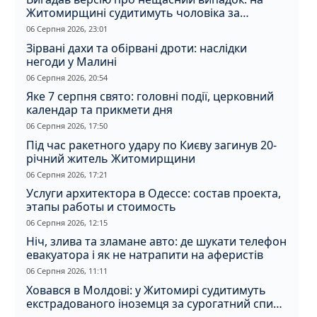
Житомирщині судитимуть чоловіка за
вбивство співмешканки
06 Серпня 2026, 23:01
Зірвані дахи та обірвані дроти: наслідки
негоди у Малині
06 Серпня 2026, 20:54
Яке 7 серпня свято: головні події, церковний
календар та прикмети дня
06 Серпня 2026, 17:50
Під час ракетного удару по Києву загинув 20-
річний житель Житомирщини
06 Серпня 2026, 17:21
Услуги архитектора в Одессе: состав проекта,
этапы работы и стоимость
06 Серпня 2026, 12:15
Ніч, злива та зламане авто: де шукати телефон
евакуатора і як не натрапити на аферистів
06 Серпня 2026, 11:11
Ховався в Молдові: у Житомирі судитимуть
екстрадованого іноземця за сурогатний спирт
і відмивання грошей