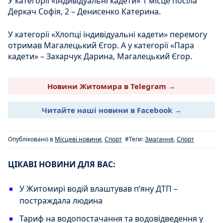
У категорії «Індивідуальні кадети» 1 місце посіла
Деркач Софія, 2 – Денисенко Катерина.
У категорії «Хлопці індивідуальні кадети» перемогу
отримав Магалецький Єгор. А у категорії «Пара
кадети» – Захарчук Дарина, Магалецький Єгор.
Новини Житомира в Telegram →
Читайте наші новини в Facebook →
Опубліковано в
Місцеві новини
,
Спорт
#Теги:
Змагання
,
Спорт
ЦІКАВІ НОВИНИ ДЛЯ ВАС:
У Житомирі водій влаштував п’яну ДТП –
постраждала людина
Тариф на водопостачання та водовідведення у