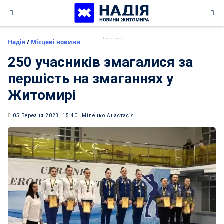
Skip
to
content
Надія
/
Місцеві новини
250 учасників змагалися за
першість на змаганнях у
Житомирі
05 Березня 2023, 15:40
Міленко Анастасія