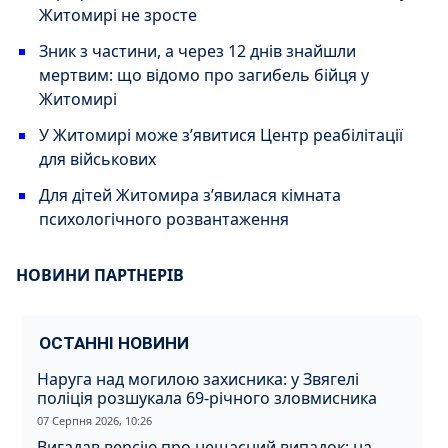
Житомирі не зросте
Зник з частини, а через 12 днів знайшли
мертвим: що відомо про загибель бійця у
Житомирі
У Житомирі може з’явитися Центр реабілітації
для військових
Для дітей Житомира з’явилася кімната
психологічного розвантаження
НОВИНИ ПАРТНЕРІВ
ОСТАННІ НОВИНИ
Наруга над могилою захисника: у Звягелі
поліція розшукала 69-річного зловмисника
07 Серпня 2026, 10:26
Вигадав версію про нещасний випадок: на