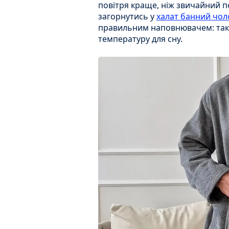
повітря краще, ніж звичайний п
загорнутись у
халат банний чол
правильним наповнювачем: так
температуру для сну.