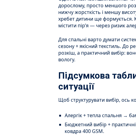
дорослому, просто меншого розм
нижчу жорсткість і меншу висоту
хребет дитини ще формується. Ко
містити пір’я — через ризик алер
Для спальні варто думати систе
сезону + якісний текстиль. До ре
розкіш, а практичний вибір: вон
вологу.
Підсумкова табли
ситуації
Щоб структурувати вибір, ось к
Алергік + тепла спальня → б
Бюджетний вибір + практичні
ковдра 400 GSM.