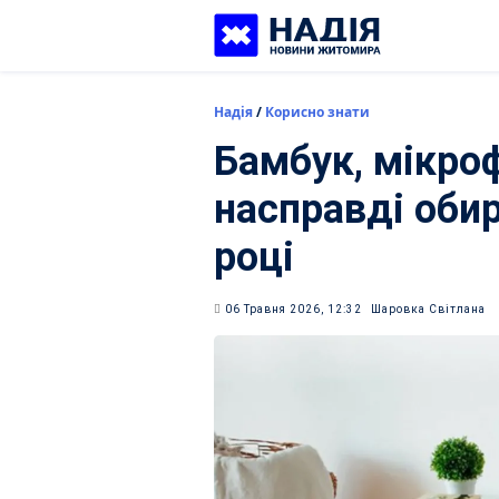
Skip
to
content
Надія
/
Корисно знати
Бамбук, мікроф
насправді оби
році
06 Травня 2026, 12:32
Шаровка Світлана