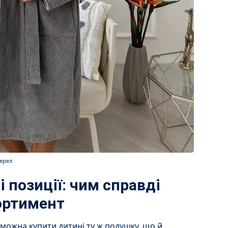
жерел
і позиції: чим справді
ортимент
 можна купити дитині ту ж подушку, що й