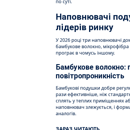
по суті.
Наповнювачі под
лідерів ринку
У 2026 році три наповнювачі до
бамбукове волокно, мікрофібра 
програє в чомусь іншому.
Бамбукове волокно: г
повітропроникність
Бамбукові подушки добре регулю
рази ефективніше, ніж стандартн
сплять у теплих приміщеннях аб
наповнювач злежується, і форма
аналогів.
ЗАРАЗ ЧИТАЮТЬ