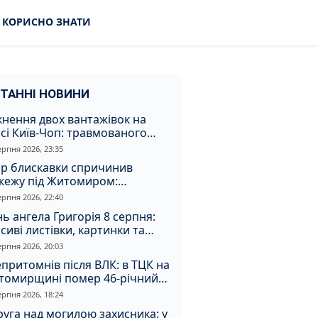
КОРИСНО ЗНАТИ
ТАННІ НОВИНИ
кнення двох вантажівок на
сі Київ-Чоп: травмованого
ія забрали до лікарні
ерпня 2026, 23:35
ар блискавки спричинив
жежу під Житомиром:
увальники витягли з вогню
ерпня 2026, 22:40
а
ь ангела Григорія 8 серпня:
сиві листівки, картинки та
евні привітання
ерпня 2026, 20:03
притомнів після ВЛК: в ТЦК на
томирщині помер 46-річний
овік
ерпня 2026, 18:24
уга над могилою захисника: у