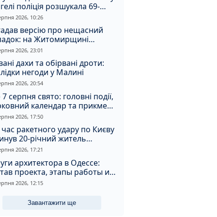
гелі поліція розшукала 69-
чного зловмисника
ерпня 2026, 10:26
гадав версію про нещасний
падок: на Житомирщині
итимуть чоловіка за вбивство
ерпня 2026, 23:01
івмешканки
вані дахи та обірвані дроти:
лідки негоди у Малині
ерпня 2026, 20:54
 7 серпня свято: головні події,
рковний календар та прикмети
я
ерпня 2026, 17:50
 час ракетного удару по Києву
инув 20-річний житель
томирщини
ерпня 2026, 17:21
уги архитектора в Одессе:
тав проекта, этапы работы и
оимость
ерпня 2026, 12:15
Завантажити ще