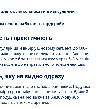
илеток легко вписати в капсульний
вительно работает в гардеробе
сть і практичність
улярніший вибір у ціновому сегменті до 600–
идко сохнуть і не викликають алергії. Але в них
ва мікрофібра злягається вже через 6–8 місяців
изводить до неправильного положення шиї.
ь, яку не видно одразу
чий варіант, але і найдовговічніший. Подушка
омірно розподіляє тиск і не злягається. Єдиний
а подушка значно важча за бамбукову або
 здається некомфортним.