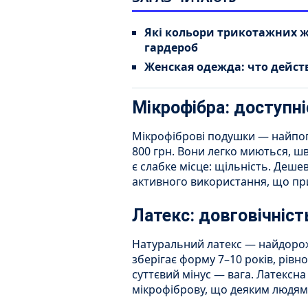
Які кольори трикотажних ж
гардероб
Женская одежда: что дейст
Мікрофібра: доступні
Мікрофіброві подушки — найпоп
800 грн. Вони легко миються, шв
є слабке місце: щільність. Деше
активного використання, що пр
Латекс: довговічніст
Натуральний латекс — найдорож
зберігає форму 7–10 років, рівн
суттєвий мінус — вага. Латексн
мікрофіброву, що деяким людям