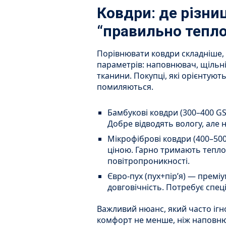
Ковдри: де різниц
“правильно тепло
Порівнювати ковдри складніше, 
параметрів: наповнювач, щільн
тканини. Покупці, які орієнтую
помиляються.
Бамбукові ковдри (300–400 GS
Добре відводять вологу, але 
Мікрофіброві ковдри (400–50
ціною. Гарно тримають тепло
повітропроникності.
Євро-пух (пух+пір’я) — премі
довговічність. Потребує спец
Важливий нюанс, який часто ігн
комфорт не менше, ніж наповню