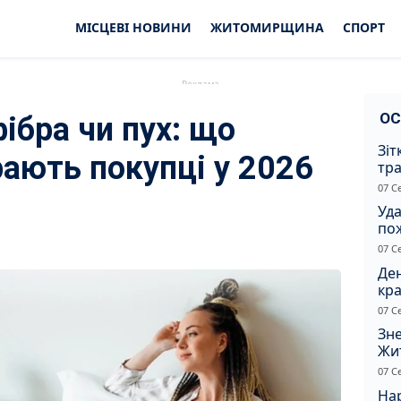
МІСЦЕВІ НОВИНИ
ЖИТОМИРЩИНА
СПОРТ
ОС
ібра чи пух: що
Зіт
рають покупці у 2026
тра
вод
07 С
Уд
по
рят
07 С
кот
Ден
кра
душ
07 С
Зне
Жи
чол
07 С
Нар