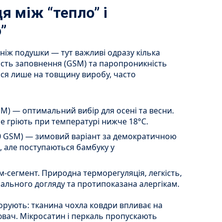
я між “тепло” і
”
ніж подушки — тут важливі одразу кілька
ість заповнення (GSM) та паропроникність
ться лише на товщину виробу, часто
M) — оптимальний вибір для осені та весни.
не гріють при температурі нижче 18°C.
0 GSM) — зимовий варіант за демократичною
, але поступаються бамбуку у
ум-сегмент. Природна терморегуляція, легкість,
іального догляду та протипоказана алергікам.
орують: тканина чохла ковдри впливає на
вач. Мікросатин і перкаль пропускають