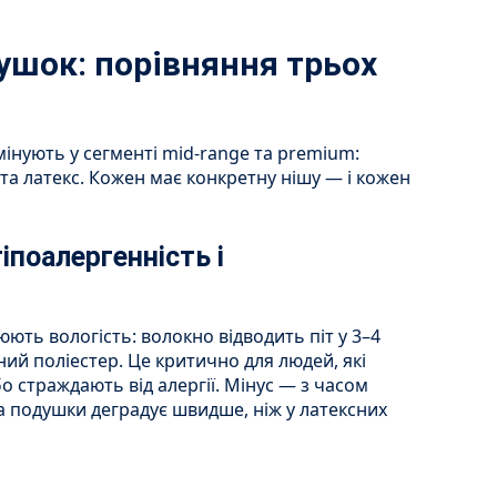
ушок: порівняння трьох
мінують у сегменті mid-range та premium:
та латекс. Кожен має конкретну нішу — і кожен
іпоалергенність і
ють вологість: волокно відводить піт у 3–4
ий поліестер. Це критично для людей, які
о страждають від алергії. Мінус — з часом
 подушки деградує швидше, ніж у латексних