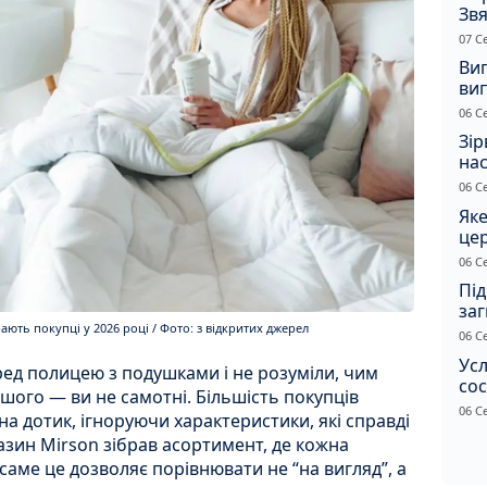
Звя
рі
07 С
Ви
ви
суд
06 С
сп
Зір
нас
06 С
Яке
це
дн
06 С
Під
заг
ють покупці у 2026 році / Фото: з відкритих джерел
Жи
06 С
Усл
ед полицею з подушками і не розуміли, чим
сос
іншого — ви не самотні. Більшість покупців
ст
06 С
 на дотик, ігноруючи характеристики, які справді
азин Mirson зібрав асортимент, де кожна
 саме це дозволяє порівнювати не “на вигляд”, а