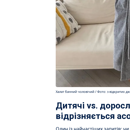
Халат банний чоловічий / Фото: з відкритих д
Дитячі vs. доросл
відрізняється ас
Один із найчастіших запитів: чи