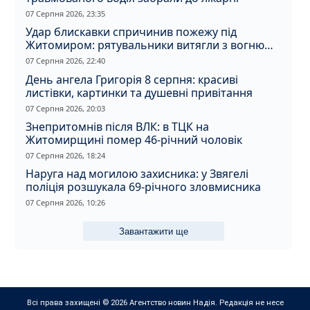
07 Серпня 2026, 23:35
Удар блискавки спричинив пожежу під
Житомиром: рятувальники витягли з вогню
кота
07 Серпня 2026, 22:40
День ангела Григорія 8 серпня: красиві
листівки, картинки та душевні привітання
07 Серпня 2026, 20:03
Знепритомнів після ВЛК: в ТЦК на
Житомирщині помер 46-річний чоловік
07 Серпня 2026, 18:24
Наруга над могилою захисника: у Звягелі
поліція розшукала 69-річного зловмисника
07 Серпня 2026, 10:26
Завантажити ще
Всі права захищені © 2026 Агентство новин Надія. Редакція не несе