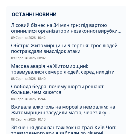
ОСТАННІ НОВИНИ
Лісовий бізнес на 34 млн грн: під вартою
опинилися організатори незаконної вирубки
на Житомирщині
09 Серпня 2026, 10:42
Обстріл Житомирщини 9 серпня: троє людей
постраждали внаслідок атаки
09 Серпня 2026, 08:02
Масова аварія на Житомирщині:
травмувалися семеро людей, серед них діти
08 Серпня 2026, 18:40
Свобода бедра: почему шорты решают
больше, чем кажется
08 Серпня 2026, 15:44
Вживала алкоголь на морозі з немовлям: на
Житомирщині засудили матір, через яку
дитина отримала обмороження
08 Серпня 2026, 10:13
Зіткнення двох вантажівок на трасі Київ-Чоп:
травмованого водія забрали до лікарні