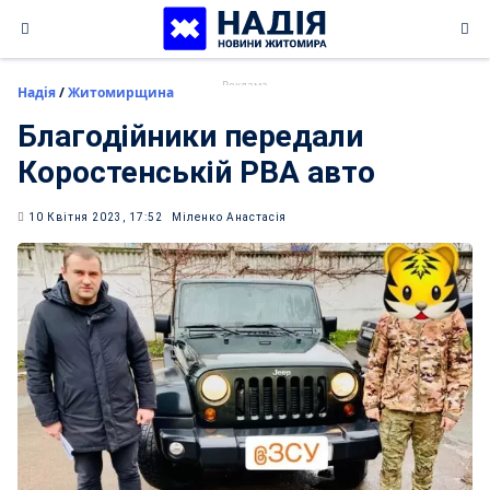
Skip
to
content
Надія
/
Житомирщина
Благодійники передали
Коростенській РВА авто
10 Квітня 2023, 17:52
Міленко Анастасія