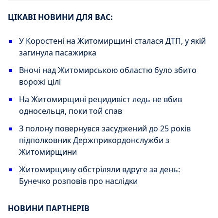
ЦІКАВІ НОВИНИ ДЛЯ ВАС:
У Коростені на Житомирщині сталася ДТП, у якій
загинула пасажирка
Вночі над Житомирською областю було збито
ворожі цілі
На Житомирщині рецидивіст ледь не вбив
односельця, поки той спав
З полону повернувся засуджений до 25 років
підполковник Держприкордонслужби з
Житомирщини
Житомирщину обстріляли вдруге за день:
Бунечко розповів про наслідки
НОВИНИ ПАРТНЕРІВ