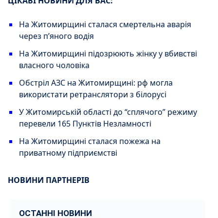
ЦІКАВІ НОВИНИ ДЛЯ ВАС:
На Житомирщині сталася смертельна аварія
через пʼяного водія
На Житомирщині підозрюють жінку у вбивстві
власного чоловіка
Обстріл АЗС на Житомирщині: рф могла
використати ретранслятори з білорусі
У Житомирській області до “сплячого” режиму
перевели 165 Пунктів Незламності
На Житомирщині сталася пожежа на
приватному підприємстві
НОВИНИ ПАРТНЕРІВ
ОСТАННІ НОВИНИ