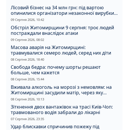
Лісовий бізнес на 34 млн грн: під вартою
опинилися організатори незаконної вирубки
на Житомирщині
09 Серпня 2026, 10:42
Обстріл Житомирщини 9 серпня: троє людей
постраждали внаслідок атаки
09 Серпня 2026, 08:02
Масова аварія на Житомирщині:
травмувалися семеро людей, серед них діти
08 Серпня 2026, 18:40
Свобода бедра: почему шорты решают
больше, чем кажется
08 Серпня 2026, 15:44
Вживала алкоголь на морозі з немовлям: на
Житомирщині засудили матір, через яку
дитина отримала обмороження
08 Серпня 2026, 10:13
Зіткнення двох вантажівок на трасі Київ-Чоп:
травмованого водія забрали до лікарні
07 Серпня 2026, 23:35
Удар блискавки спричинив пожежу під