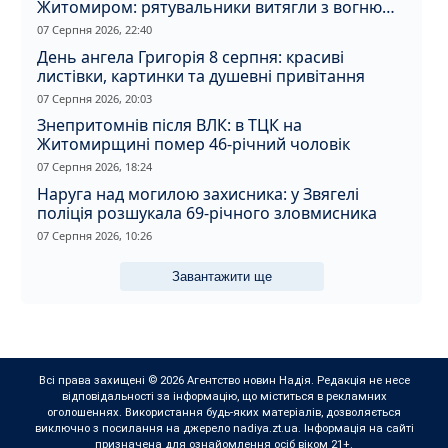
Житомиром: рятувальники витягли з вогню
кота
07 Серпня 2026, 22:40
День ангела Григорія 8 серпня: красиві
листівки, картинки та душевні привітання
07 Серпня 2026, 20:03
Знепритомнів після ВЛК: в ТЦК на
Житомирщині помер 46-річний чоловік
07 Серпня 2026, 18:24
Наруга над могилою захисника: у Звягелі
поліція розшукала 69-річного зловмисника
07 Серпня 2026, 10:26
Завантажити ще
Всі права захищені © 2026 Агентство новин Надія. Редакція не несе
відповідальності за інформацію, що міститься в рекламних
оголошеннях. Використання будь-яких матеріалів, дозволяється
виключно з посилання на джерело nadiya.zt.ua. Інформація на сайті
призначена для ознайомлення осіб віком 21+.