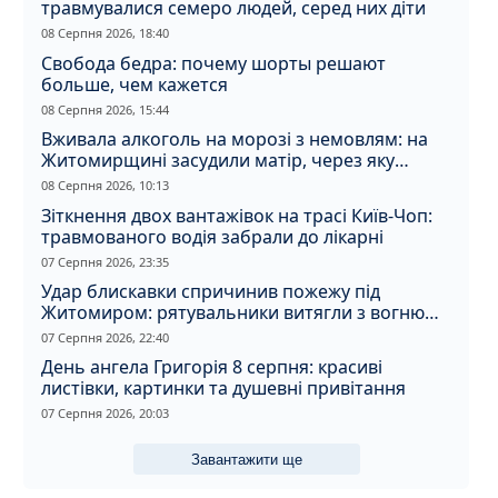
травмувалися семеро людей, серед них діти
08 Серпня 2026, 18:40
Свобода бедра: почему шорты решают
больше, чем кажется
08 Серпня 2026, 15:44
Вживала алкоголь на морозі з немовлям: на
Житомирщині засудили матір, через яку
дитина отримала обмороження
08 Серпня 2026, 10:13
Зіткнення двох вантажівок на трасі Київ-Чоп:
травмованого водія забрали до лікарні
07 Серпня 2026, 23:35
Удар блискавки спричинив пожежу під
Житомиром: рятувальники витягли з вогню
кота
07 Серпня 2026, 22:40
День ангела Григорія 8 серпня: красиві
листівки, картинки та душевні привітання
07 Серпня 2026, 20:03
Завантажити ще