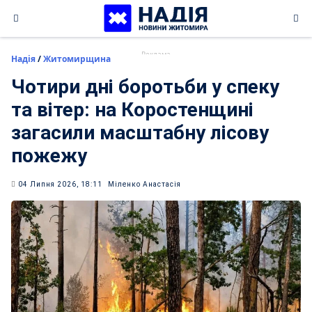
Skip
to
content
Надія
/
Житомирщина
Чотири дні боротьби у спеку
та вітер: на Коростенщині
загасили масштабну лісову
пожежу
04 Липня 2026, 18:11
Міленко Анастасія