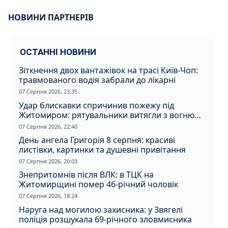
НОВИНИ ПАРТНЕРІВ
ОСТАННІ НОВИНИ
Зіткнення двох вантажівок на трасі Київ-Чоп:
травмованого водія забрали до лікарні
07 Серпня 2026, 23:35
Удар блискавки спричинив пожежу під
Житомиром: рятувальники витягли з вогню
кота
07 Серпня 2026, 22:40
День ангела Григорія 8 серпня: красиві
листівки, картинки та душевні привітання
07 Серпня 2026, 20:03
Знепритомнів після ВЛК: в ТЦК на
Житомирщині помер 46-річний чоловік
07 Серпня 2026, 18:24
Наруга над могилою захисника: у Звягелі
поліція розшукала 69-річного зловмисника