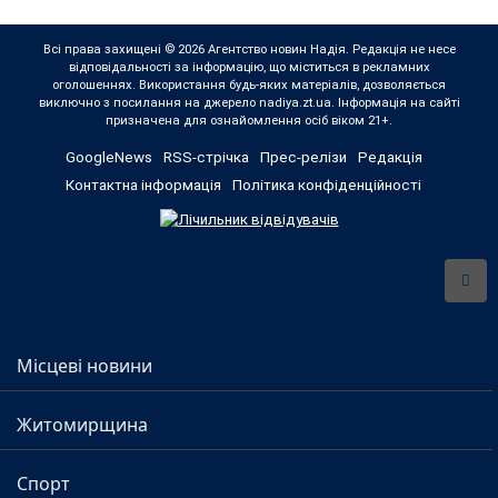
Всі права захищені © 2026 Агентство новин Надія. Редакція не несе
відповідальності за інформацію, що міститься в рекламних
оголошеннях. Використання будь-яких матеріалів, дозволяється
виключно з посилання на джерело nadiya.zt.ua. Інформація на сайті
призначена для ознайомлення осіб віком 21+.
GoogleNews
RSS-стрічка
Прес-релізи
Редакція
Контактна інформація
Політика конфіденційності
Місцеві новини
Житомирщина
Спорт