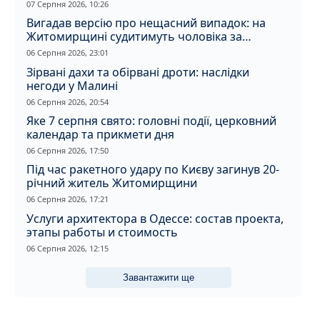
07 Серпня 2026, 10:26
Вигадав версію про нещасний випадок: на
Житомирщині судитимуть чоловіка за
вбивство співмешканки
06 Серпня 2026, 23:01
Зірвані дахи та обірвані дроти: наслідки
негоди у Малині
06 Серпня 2026, 20:54
Яке 7 серпня свято: головні події, церковний
календар та прикмети дня
06 Серпня 2026, 17:50
Під час ракетного удару по Києву загинув 20-
річний житель Житомирщини
06 Серпня 2026, 17:21
Услуги архитектора в Одессе: состав проекта,
этапы работы и стоимость
06 Серпня 2026, 12:15
Завантажити ще