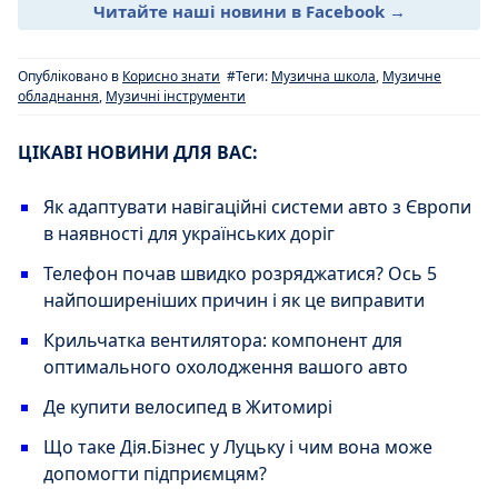
Читайте наші новини в Facebook →
Опубліковано в
Корисно знати
#Теги:
Музична школа
,
Музичне
обладнання
,
Музичні інструменти
ЦІКАВІ НОВИНИ ДЛЯ ВАС:
Як адаптувати навігаційні системи авто з Європи
в наявності для українських доріг
Телефон почав швидко розряджатися? Ось 5
найпоширеніших причин і як це виправити
Крильчатка вентилятора: компонент для
оптимального охолодження вашого авто
Де купити велосипед в Житомирі
Що таке Дія.Бізнес у Луцьку і чим вона може
допомогти підприємцям?