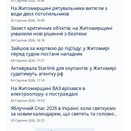
05 Серпня 2026, 16:46
На Житомирщині рятувальники витягли з
води двох потопельників
05 Серпня 2026, 10:09
Захист критичних об’єктів: на Житомирщині
ухвалили нові рішення з безпеки
04 Серпня 2026, 18:18
Зайшов за жертвою до під’їзду: у Житомирі
перед судом постане нападник
04 Серпня 2026, 17:57
Активувала Starlink для окупантів: у Житомирі
судитимуть агентку рф
04 Серпня 2026, 17:10
На Житомирщині ВАЗ врізався в
електроопору: є постраждалі
04 Серпня 2026, 10:53
Яблучний Спас 2026 в Україні: коли святкуємо
за новим календарем, що святять та головні
прикмети дня
03 Серпня 2026, 23:23