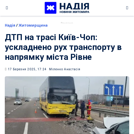
Skip
to
content
Надія
/
Житомирщина
ДТП на трасі Київ-Чоп:
ускладнено рух транспорту в
напрямку міста Рівне
17 Березня 2025, 17:24
Міленко Анастасія