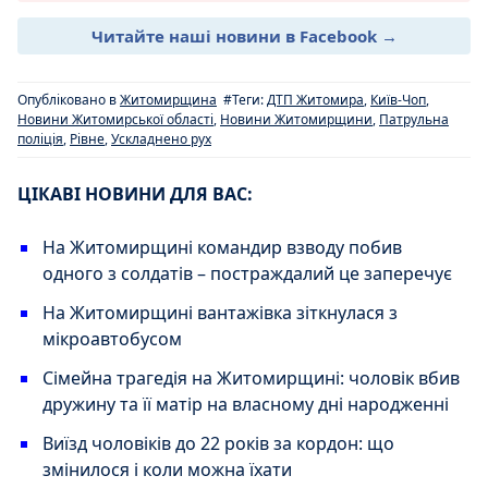
Читайте наші новини в Facebook →
Опубліковано в
Житомирщина
#Теги:
ДТП Житомира
,
Київ-Чоп
,
Новини Житомирської області
,
Новини Житомирщини
,
Патрульна
поліція
,
Рівне
,
Ускладнено рух
ЦІКАВІ НОВИНИ ДЛЯ ВАС:
На Житомирщині командир взводу побив
одного з солдатів – постраждалий це заперечує
На Житомирщині вантажівка зіткнулася з
мікроавтобусом
Сімейна трагедія на Житомирщині: чоловік вбив
дружину та її матір на власному дні народженні
Виїзд чоловіків до 22 років за кордон: що
змінилося і коли можна їхати