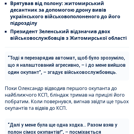
Врятував від полону: житомирський
десантник за допомогою дрону вивів
українського військовополоненого до його
підрозділу
Президент Зеленський відзначив двох
військовослужбовців з Житомирської області
“Тоді я перезарядив автомат, щоб було зрозуміло,
що я налаштований агресивно, – і до мене вийшов
один окупант”, – згадує військовослужбовець.
Поки Олександр відводив першого окупанта до
найближчого КСП, бліндаж тримав на прицілі його
побратим. Коли повернувся, вигнав звідти ще трьох
окупантів та відвів до КСП.
“Далі у мене була ще одна ходка… Разом взяв у
полон сімох окупантів!”, – посміхається