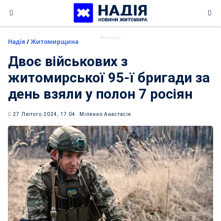
Skip
to
content
Надія
/
Житомирщина
Двоє військових з
житомирської 95-ї бригади за
день взяли у полон 7 росіян
27 Лютого 2024, 17:04
Міленко Анастасія