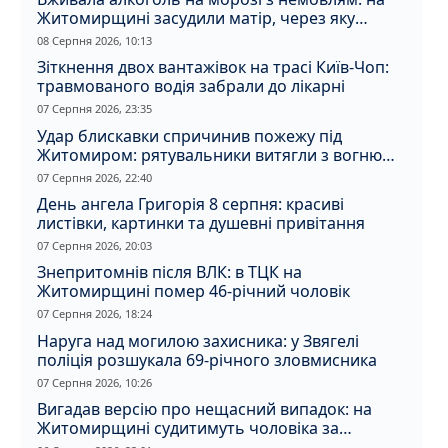
Житомирщині засудили матір, через яку
дитина отримала обмороження
08 Серпня 2026, 10:13
Зіткнення двох вантажівок на трасі Київ-Чоп:
травмованого водія забрали до лікарні
07 Серпня 2026, 23:35
Удар блискавки спричинив пожежу під
Житомиром: рятувальники витягли з вогню
кота
07 Серпня 2026, 22:40
День ангела Григорія 8 серпня: красиві
листівки, картинки та душевні привітання
07 Серпня 2026, 20:03
Знепритомнів після ВЛК: в ТЦК на
Житомирщині помер 46-річний чоловік
07 Серпня 2026, 18:24
Наруга над могилою захисника: у Звягелі
поліція розшукала 69-річного зловмисника
07 Серпня 2026, 10:26
Вигадав версію про нещасний випадок: на
Житомирщині судитимуть чоловіка за
вбивство співмешканки