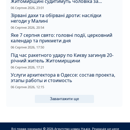
Житомирщині судитимуть чоловіка за
вбивство співмешканки
06 Серпня 2026, 23:01
Зірвані дахи та обірвані дроти: наслідки
негоди у Малині
06 Серпня 2026, 20:54
Яке 7 серпня свято: головні події, церковний
календар та прикмети дня
06 Серпня 2026, 17:50
Під час ракетного удару по Києву загинув 20-
річний житель Житомирщини
06 Серпня 2026, 17:21
Услуги архитектора в Одессе: состав проекта,
этапы работы и стоимость
06 Серпня 2026, 12:15
Завантажити ще
Всі права захищені © 2026 Агентство новин Надія. Редакція не несе