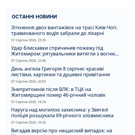
ОСТАННІ НОВИНИ
Зіткнення двох вантажівок на трасі Київ-Чоп:
травмованого водія забрали до лікарні
07 Серпня 2026, 23:35
Удар блискавки спричинив пожежу під
Житомиром: рятувальники витягли з вогню
кота
07 Серпня 2026, 22:40
День ангела Григорія 8 серпня: красиві
листівки, картинки та душевні привітання
07 Серпня 2026, 20:03
Знепритомнів після ВЛК: в ТЦК на
Житомирщині помер 46-річний чоловік
07 Серпня 2026, 18:24
Наруга над могилою захисника: у Звягелі
поліція розшукала 69-річного зловмисника
07 Серпня 2026, 10:26
Вигадав версію про нещасний випадок: на