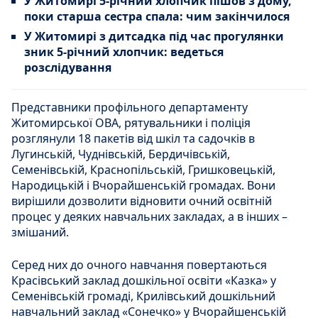
У Житомирі 5-річний хлопчик пішов з дому,
поки старша сестра спала: чим закінчилося
У Житомирі з дитсадка під час прогулянки
зник 5-річний хлопчик: ведеться
розслідування
Представники профільного департаменту
Житомирської ОВА, рятувальники і поліція
розглянули 18 пакетів від шкіл та садочків в
Лугинській, Чуднівській, Бердичівській,
Семенівській, Краснопільській, Гришковецькій,
Народицькій і Вчорайшенській громадах. Вони
вирішили дозволити відновити очний освітній
процес у деяких навчальних закладах, а в інших –
змішаний.
Серед них до очного навчання повертаються
Красівський заклад дошкільної освіти «Казка» у
Семенівській громаді, Крилівський дошкільний
навчальний заклад «Сонечко» у Вчорайшенській