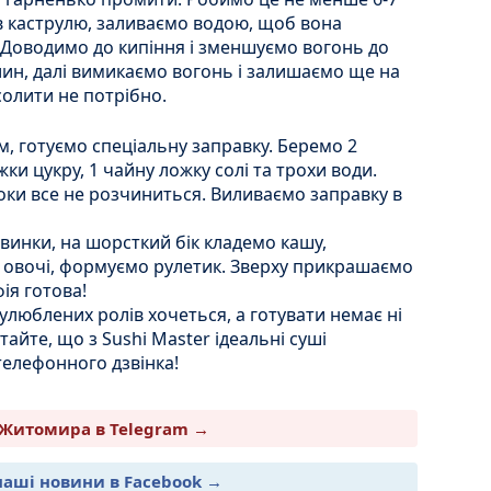
в каструлю, заливаємо водою, щоб вона
 Доводимо до кипіння і зменшуємо вогонь до
лин, далі вимикаємо вогонь і залишаємо ще на
солити не потрібно.
, готуємо спеціальну заправку. Беремо 2
жки цукру, 1 чайну ложку солі та трохи води.
поки все не розчиниться. Виливаємо заправку в
овинки, на шорсткий бік кладемо кашу,
і овочі, формуємо рулетик. Зверху прикрашаємо
ія готова!
улюблених ролів хочеться, а готувати немає ні
ятайте, що з Sushi Master ідеальні суші
телефонного дзвінка!
Житомира в Telegram →
наші новини в Facebook →