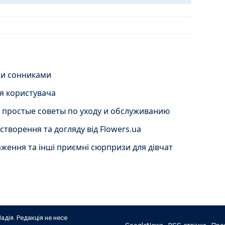
ими сонниками
ля користувача
: простые советы по уходу и обслуживанию
створення та догляду від Flowers.ua
аження та інші приємні сюрпризи для дівчат
адія. Редакція не несе