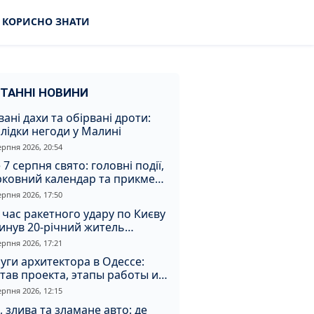
КОРИСНО ЗНАТИ
ТАННІ НОВИНИ
вані дахи та обірвані дроти:
лідки негоди у Малині
ерпня 2026, 20:54
 7 серпня свято: головні події,
рковний календар та прикмети
я
ерпня 2026, 17:50
 час ракетного удару по Києву
инув 20-річний житель
томирщини
ерпня 2026, 17:21
уги архитектора в Одессе:
тав проекта, этапы работы и
оимость
ерпня 2026, 12:15
, злива та зламане авто: де