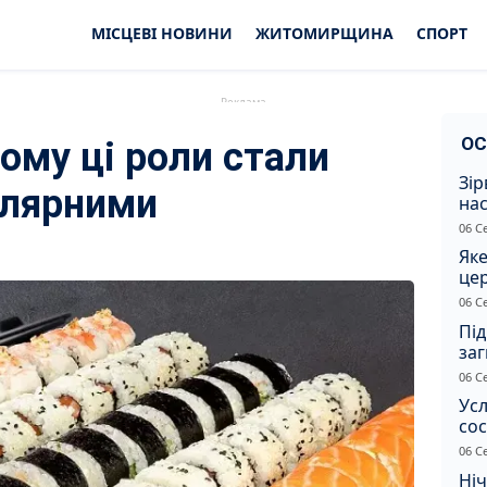
МІСЦЕВІ НОВИНИ
ЖИТОМИРЩИНА
СПОРТ
ОС
ому ці роли стали
Зір
улярними
нас
06 С
Яке
це
дн
06 С
Під
заг
Жи
06 С
Усл
сос
ст
06 С
Ніч