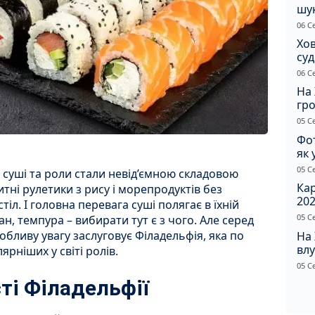
шук
не 
06 С
Хов
су
іно
06 С
ві
На 
гр
по
05 С
Фот
як 
Пр
05 С
суші та роли стали невід’ємною складовою
Ка
итні рулетики з рису і морепродуктів без
202
іл. І головна перевага суші полягає в їхній
щир
05 С
нкан, темпура – вибирати тут є з чого. Але серед
обливу увагу заслуговує Філадельфія, яка по
На
влу
рніших у світі ролів.
сп
05 С
ті Філадельфії