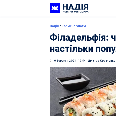
Skip
to
content
Надія
/
Корисно знати
Філадельфія: ч
настільки поп
10 Березня 2023, 19:54
Дмитро Кравченко