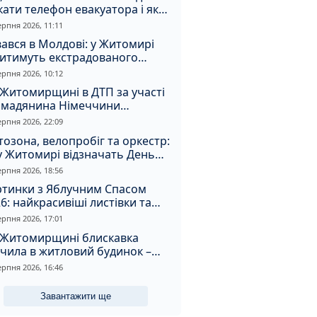
ати телефон евакуатора і як
натрапити на аферистів
ерпня 2026, 11:11
ався в Молдові: у Житомирі
дитимуть екстрадованого
земця за сурогатний спирт і
ерпня 2026, 10:12
дмивання грошей
Житомирщині в ДТП за участі
омадянина Німеччини
страждали двоє людей
ерпня 2026, 22:09
озона, велопробіг та оркестр:
у Житомирі відзначать День
апора та День Незалежності
ерпня 2026, 18:56
ртинки з Яблучним Спасом
6: найкрасивіші листівки та
і привітання зі святом
ерпня 2026, 17:01
 Житомирщині блискавка
чила в житловий будинок –
алахнула пожежа
ерпня 2026, 16:46
Завантажити ще