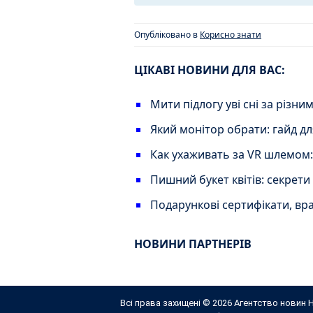
Опубліковано в
Корисно знати
ЦІКАВІ НОВИНИ ДЛЯ ВАС:
Мити підлогу уві сні за різн
Який монітор обрати: гайд д
Как ухаживать за VR шлемом
Пишний букет квітів: секрети 
Подарункові сертифікати, вр
НОВИНИ ПАРТНЕРІВ
Всі права захищені © 2026 Агентство новин Н