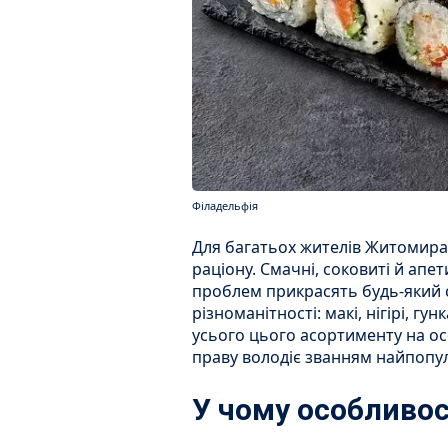
Філадельфія
Для багатьох жителів Житомира 
раціону. Смачні, соковиті й апет
проблем прикрасять будь-який ст
різноманітності: макі, нігірі, гу
усього цього асортименту на ос
праву володіє званням найпопуля
У чому особливос