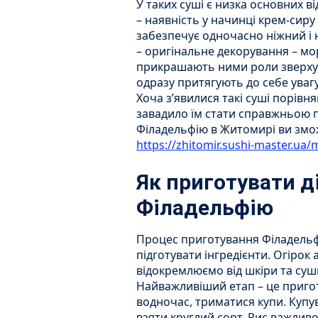
У таких суші є низка основних в
– наявність у начинці крем-сиру 
забезпечує одночасно ніжний і 
– оригінальне декорування – мо
прикрашають ними роли зверху,
одразу притягують до себе увагу
Хоча з’явилися такі суші порівня
завадило їм стати справжньою 
Філадельфію в Житомирі ви змо
https://zhitomir.sushi-master.ua/
Як приготувати д
Філадельфію
Процес приготування Філадельфі
підготувати інгредієнти. Огіро
відокремлюємо від шкіри та суши
Найважливіший етап – це пригот
водночас, триматися купи. Купу
взяти круглий сорт. Рис важлив