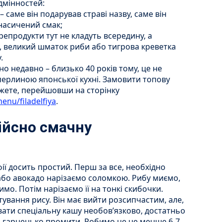
ідмінностей:
– саме він подарував страві назву, саме він
насичений смак;
репродукти тут не кладуть всередину, а
 великий шматок риби або тигрова креветка
.
но недавно – близько 40 років тому, це не
перлиною японської кухні. Замовити топову
жете, перейшовши на сторінку
menu/filadelfiya
.
ійсно смачну
ї досить простий. Перш за все, необхідно
к або авокадо нарізаємо соломкою. Рибу миємо,
мо. Потім нарізаємо її на тонкі скибочки.
ування рису. Він має вийти розсипчастим, але,
вати спеціальну кашу необов’язково, достатньо
о гарненько промити. Робимо це не менше 6-7