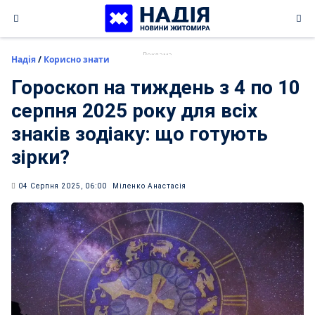
Skip
to
content
Надія
/
Корисно знати
Гороскоп на тиждень з 4 по 10
серпня 2025 року для всіх
знаків зодіаку: що готують
зірки?
04 Серпня 2025, 06:00
Міленко Анастасія