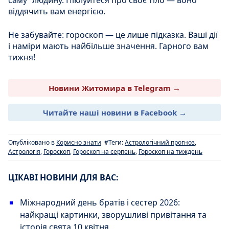
саму” людину. Піклуйтеся про своє тіло — воно
віддячить вам енергією.
Не забувайте: гороскоп — це лише підказка. Ваші дії
і наміри мають найбільше значення. Гарного вам
тижня!
Новини Житомира в Telegram →
Читайте наші новини в Facebook →
Опубліковано в
Корисно знати
#Теги:
Астрологічний прогноз
,
Астрологія
,
Гороскоп
,
Гороскоп на серпень
,
Гороскоп на тиждень
ЦІКАВІ НОВИНИ ДЛЯ ВАС:
Міжнародний день братів і сестер 2026:
найкращі картинки, зворушливі привітання та
історія свята 10 квітня