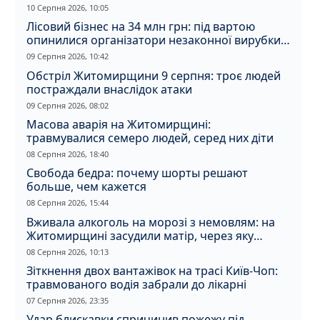
10 Серпня 2026, 10:05
Лісовий бізнес на 34 млн грн: під вартою
опинилися організатори незаконної вирубки
на Житомирщині
09 Серпня 2026, 10:42
Обстріл Житомирщини 9 серпня: троє людей
постраждали внаслідок атаки
09 Серпня 2026, 08:02
Масова аварія на Житомирщині:
травмувалися семеро людей, серед них діти
08 Серпня 2026, 18:40
Свобода бедра: почему шорты решают
больше, чем кажется
08 Серпня 2026, 15:44
Вживала алкоголь на морозі з немовлям: на
Житомирщині засудили матір, через яку
дитина отримала обмороження
08 Серпня 2026, 10:13
Зіткнення двох вантажівок на трасі Київ-Чоп:
травмованого водія забрали до лікарні
07 Серпня 2026, 23:35
Удар блискавки спричинив пожежу під