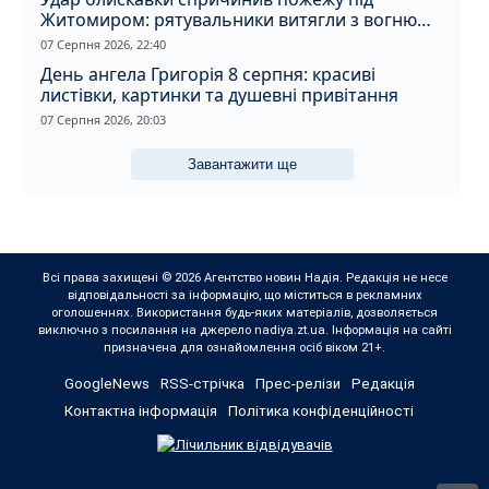
Житомиром: рятувальники витягли з вогню
кота
07 Серпня 2026, 22:40
День ангела Григорія 8 серпня: красиві
листівки, картинки та душевні привітання
07 Серпня 2026, 20:03
Завантажити ще
Всі права захищені © 2026 Агентство новин Надія. Редакція не несе
відповідальності за інформацію, що міститься в рекламних
оголошеннях. Використання будь-яких матеріалів, дозволяється
виключно з посилання на джерело nadiya.zt.ua. Інформація на сайті
призначена для ознайомлення осіб віком 21+.
GoogleNews
RSS-стрічка
Прес-релізи
Редакція
Контактна інформація
Політика конфіденційності