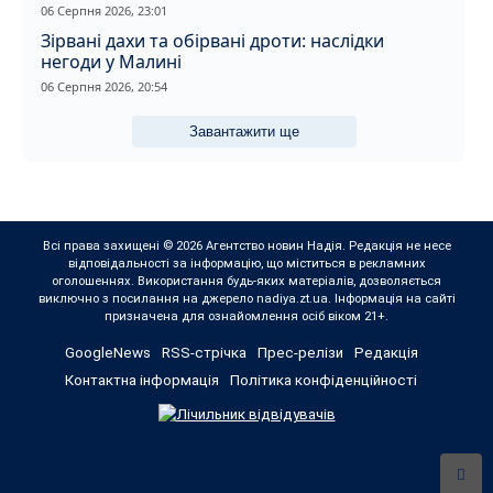
вбивство співмешканки
06 Серпня 2026, 23:01
Зірвані дахи та обірвані дроти: наслідки
негоди у Малині
06 Серпня 2026, 20:54
Завантажити ще
Всі права захищені © 2026 Агентство новин Надія. Редакція не несе
відповідальності за інформацію, що міститься в рекламних
оголошеннях. Використання будь-яких матеріалів, дозволяється
виключно з посилання на джерело nadiya.zt.ua. Інформація на сайті
призначена для ознайомлення осіб віком 21+.
GoogleNews
RSS-стрічка
Прес-релізи
Редакція
Контактна інформація
Політика конфіденційності