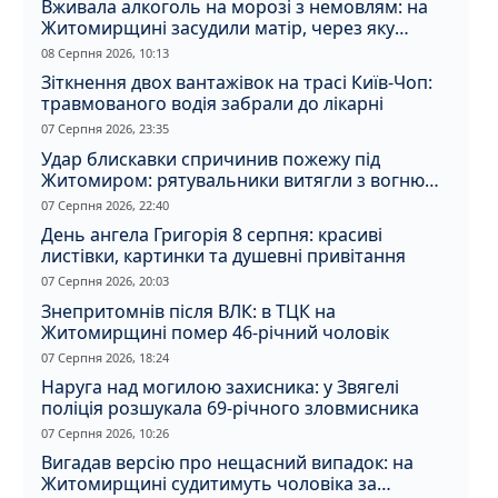
Вживала алкоголь на морозі з немовлям: на
Житомирщині засудили матір, через яку
дитина отримала обмороження
08 Серпня 2026, 10:13
Зіткнення двох вантажівок на трасі Київ-Чоп:
травмованого водія забрали до лікарні
07 Серпня 2026, 23:35
Удар блискавки спричинив пожежу під
Житомиром: рятувальники витягли з вогню
кота
07 Серпня 2026, 22:40
День ангела Григорія 8 серпня: красиві
листівки, картинки та душевні привітання
07 Серпня 2026, 20:03
Знепритомнів після ВЛК: в ТЦК на
Житомирщині помер 46-річний чоловік
07 Серпня 2026, 18:24
Наруга над могилою захисника: у Звягелі
поліція розшукала 69-річного зловмисника
07 Серпня 2026, 10:26
Вигадав версію про нещасний випадок: на
Житомирщині судитимуть чоловіка за