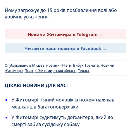
Йому загрожує до 15 років позбавлення волі або
довічне увʼязнення.
Новини Житомира в Telegram →
Читайте наші новини в Facebook →
Опубліковано в
Місцеві новини
#Теги:
Вибух
,
Граната
,
Новини
Житомира
,
Поліція Житомирської області
,
Теракт
ЦІКАВІ НОВИНИ ДЛЯ ВАС:
У Житомирі п’яний чоловік із ножем налякав
мешканців багатоповерхівки
У Житомирі судитимуть догхантера, який до
смерті забив сусідську собаку