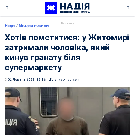
Skip
to
content
Надія
/
Місцеві новини
Хотів помститися: у Житомирі
затримали чоловіка, який
кинув гранату біля
супермаркету
02 Червня 2025, 12:46
Міленко Анастасія