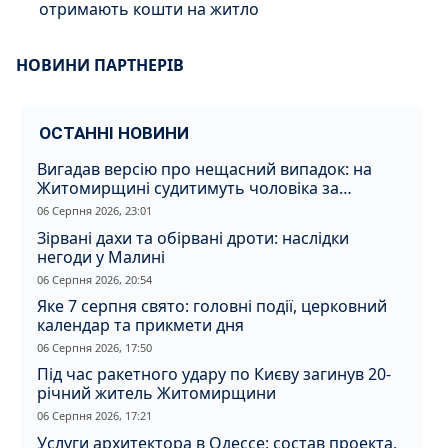
отримають кошти на житло
НОВИНИ ПАРТНЕРІВ
ОСТАННІ НОВИНИ
Вигадав версію про нещасний випадок: на
Житомирщині судитимуть чоловіка за
вбивство співмешканки
06 Серпня 2026, 23:01
Зірвані дахи та обірвані дроти: наслідки
негоди у Малині
06 Серпня 2026, 20:54
Яке 7 серпня свято: головні події, церковний
календар та прикмети дня
06 Серпня 2026, 17:50
Під час ракетного удару по Києву загинув 20-
річний житель Житомирщини
06 Серпня 2026, 17:21
Услуги архитектора в Одессе: состав проекта,