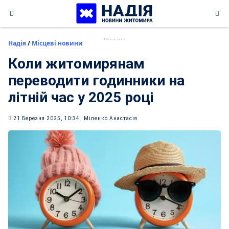
Skip
to
content
Надія
/
Місцеві новини
Коли житомирянам
переводити годинники на
літній час у 2025 році
21 Березня 2025, 10:34
Міленко Анастасія