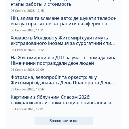
этапы работы и стоимость
06 Серпня 2026, 12:15
Ніч, злива та зламане авто: де шукати телефон
евакуатора і як не натрапити на аферистів
06 Серпня 2026, 11:11
Ховався в Молдові: у Житомирі судитимуть
екстрадованого іноземця за сурогатний спирт
і відмивання грошей
06 Серпня 2026, 10:12
На Житомирщині в ДТП за участі громадянина
Німеччини постраждали двоє людей
05 Серпня 2026, 22:09
Фотозона, велопробіг та оркестр: як у
Житомирі відзначать День Прапора та День
Незалежності
05 Серпня 2026, 18:56
Картинки з Яблучним Спасом 2026:
найкрасивіші листівки та щирі привітання зі
святом
05 Серпня 2026, 17:01
Завантажити ще