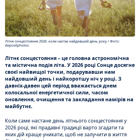
Літнє сонцестояння 2026: коли настає найдовший день року / Фото:
depositphotos
Літнє сонцестояння – це головна астрономічна
та містична подія літа. У 2026 році Сонце досягне
своєї найвищої точки, подарувавши нам
найдовший день і найкоротшу ніч у році. З
давніх-давен цей період вважається днем
колосальної енергетичної сили, часом
оновлення, очищення та закладання намірів на
майбутнє.
Коли саме настане день літнього сонцестояння у
2026 році, які прадавні традиції варто згадати та
яких дій краще уникати, щоб не залучити в життя