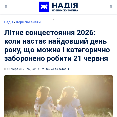
Skip
to
content
Надія
/
Корисно знати
Літнє сонцестояння 2026:
коли настає найдовший день
року, що можна і категорично
заборонено робити 21 червня
18 Червня 2026, 23:34
Міленко Анастасія