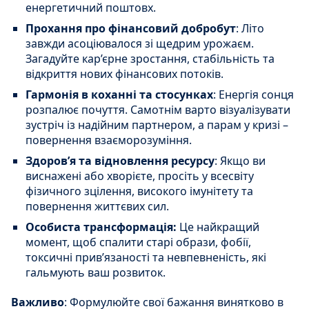
енергетичний поштовх.
Прохання про фінансовий добробут
: Літо
завжди асоціювалося зі щедрим урожаєм.
Загадуйте кар’єрне зростання, стабільність та
відкриття нових фінансових потоків.
Гармонія в коханні та стосунках
: Енергія сонця
розпалює почуття. Самотнім варто візуалізувати
зустріч із надійним партнером, а парам у кризі –
повернення взаєморозуміння.
Здоров’я та відновлення ресурсу
: Якщо ви
виснажені або хворієте, просіть у всесвіту
фізичного зцілення, високого імунітету та
повернення життєвих сил.
Особиста трансформація:
Це найкращий
момент, щоб спалити старі образи, фобії,
токсичні прив’язаності та невпевненість, які
гальмують ваш розвиток.
Важливо
: Формулюйте свої бажання винятково в