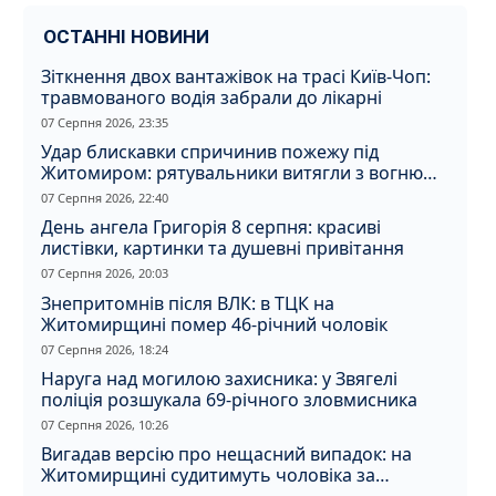
ОСТАННІ НОВИНИ
Зіткнення двох вантажівок на трасі Київ-Чоп:
травмованого водія забрали до лікарні
07 Серпня 2026, 23:35
Удар блискавки спричинив пожежу під
Житомиром: рятувальники витягли з вогню
кота
07 Серпня 2026, 22:40
День ангела Григорія 8 серпня: красиві
листівки, картинки та душевні привітання
07 Серпня 2026, 20:03
Знепритомнів після ВЛК: в ТЦК на
Житомирщині помер 46-річний чоловік
07 Серпня 2026, 18:24
Наруга над могилою захисника: у Звягелі
поліція розшукала 69-річного зловмисника
07 Серпня 2026, 10:26
Вигадав версію про нещасний випадок: на
Житомирщині судитимуть чоловіка за