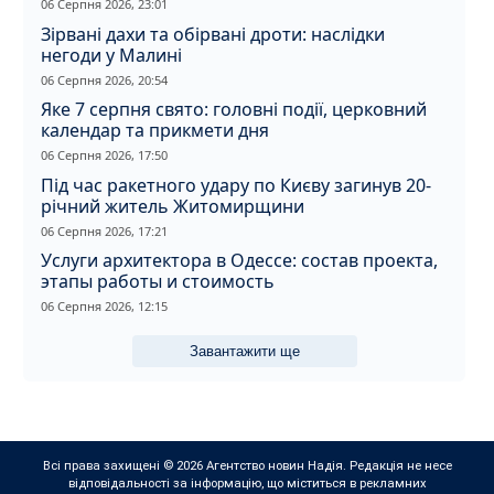
вбивство співмешканки
06 Серпня 2026, 23:01
Зірвані дахи та обірвані дроти: наслідки
негоди у Малині
06 Серпня 2026, 20:54
Яке 7 серпня свято: головні події, церковний
календар та прикмети дня
06 Серпня 2026, 17:50
Під час ракетного удару по Києву загинув 20-
річний житель Житомирщини
06 Серпня 2026, 17:21
Услуги архитектора в Одессе: состав проекта,
этапы работы и стоимость
06 Серпня 2026, 12:15
Завантажити ще
Всі права захищені © 2026 Агентство новин Надія. Редакція не несе
відповідальності за інформацію, що міститься в рекламних