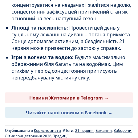
концентруватися на невдачах і жалітися на долю,
сонцестояння зафіксує цей пригнічений стан як
основний на весь наступний сезон.
Лінощі та пасивність:
Провести цей день у
суцільному лежанні на дивані – погана прикмета.
Сонце допомагає активним, а бездіяльність 21
червня може призвести до застою у справах.
Ігри з вогнем та водою:
Будьте максимально
обережними біля багать та на водоймах. Цим
стихіям у період сонцестояння приписують
непередбачувану містичну силу.
Новини Житомира в Telegram →
Читайте наші новини в Facebook →
Опубліковано в
Корисно знати
#Теги:
21 червня
,
Бажання
,
Заборони
,
Літнє сонцестояння 2026
,
Традиції