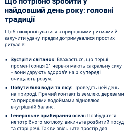
Що потрібно зробити у
найдовший день року: головні
традиції
Щоб синхронізуватися з природними ритмами й
залучити удачу, предки дотримувалися простих
ритуалів:
Зустріти світанок
: Вважається, що перші
промені сонця 21 червня мають сакральну силу
– вони дарують здоров’я на рік уперед і
очищають розум.
Побути біля води та лісу
: Проведіть цей день
на природі. Прямий контакт із землею, деревами
та природними водоймами відновлює
внутрішній баланс.
Генеральне прибирання оселі:
Позбудьтеся
непотрібного мотлоху, викиньте розбитий посуд
та старі речі. Так ви звільните простір для