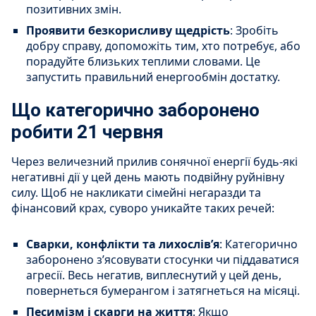
позитивних змін.
Проявити безкорисливу щедрість
: Зробіть
добру справу, допоможіть тим, хто потребує, або
порадуйте близьких теплими словами. Це
запустить правильний енергообмін достатку.
Що категорично заборонено
робити 21 червня
Через величезний прилив сонячної енергії будь-які
негативні дії у цей день мають подвійну руйнівну
силу. Щоб не накликати сімейні негаразди та
фінансовий крах, суворо уникайте таких речей:
Сварки, конфлікти та лихослів’я
: Категорично
заборонено з’ясовувати стосунки чи піддаватися
агресії. Весь негатив, виплеснутий у цей день,
повернеться бумерангом і затягнеться на місяці.
Песимізм і скарги на життя
: Якщо