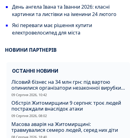
День ангела Івана та Іванни 2026: класні
картинки та листівки на іменини 24 лютого
Які переваги має рішення купити
електровелосипед для міста
НОВИНИ ПАРТНЕРІВ
ОСТАННІ НОВИНИ
Лісовий бізнес на 34 млн грн: під вартою
опинилися організатори незаконної вирубки
на Житомирщині
09 Серпня 2026, 10:42
Обстріл Житомирщини 9 серпня: троє людей
постраждали внаслідок атаки
09 Серпня 2026, 08:02
Масова аварія на Житомирщині:
травмувалися семеро людей, серед них діти
08 Серпня 2026, 18:40