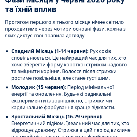
та їхній вплив
Протягом першого літнього місяця нічне світило
проходитиме через чотири основні фази, кожна з
яких диктує свої правила догляду:
Спадний Місяць (1-14 червня):
Рух соків
сповільнюється. Це найкращий час для тих, хто
хоче зберегти форму короткої стрижки надовго
та зміцнити коріння. Волосся після стрижки
ростиме повільніше, але стане густішим.
Молодик (15 червня):
Період мінімальної
енергії та оновлення. Будь-які радикальні
експерименти із зовнішністю, стрижки чи
кардинальне фарбування краще відкласти.
Зростальний Місяць (16-29 червня):
Енергетичний підйом. Ідеальний час для тих, хто
відрощує довжину. Стрижка в цей період викличе
швидкий ріст пасом, а маски та фарбування