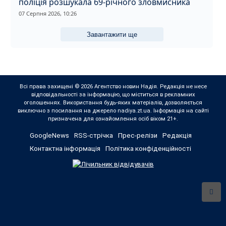
поліція розшукала 69-річного зловмисника
07 Серпня 2026, 10:26
Завантажити ще
Всі права захищені © 2026 Агентство новин Надія. Редакція не несе
відповідальності за інформацію, що міститься в рекламних
оголошеннях. Використання будь-яких матеріалів, дозволяється
виключно з посилання на джерело nadiya.zt.ua. Інформація на сайті
призначена для ознайомлення осіб віком 21+.
GoogleNews
RSS-стрічка
Прес-релізи
Редакція
Контактна інформація
Політика конфіденційності