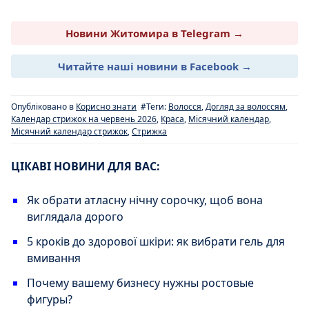
Новини Житомира в Telegram →
Читайте наші новини в Facebook →
Опубліковано в
Корисно знати
#Теги:
Волосся
,
Догляд за волоссям
,
Календар стрижок на червень 2026
,
Краса
,
Місячний календар
,
Місячний календар стрижок
,
Стрижка
ЦІКАВІ НОВИНИ ДЛЯ ВАС:
Як обрати атласну нічну сорочку, щоб вона
виглядала дорого
5 кроків до здорової шкіри: як вибрати гель для
вмивання
Почему вашему бизнесу нужны ростовые
фигуры?