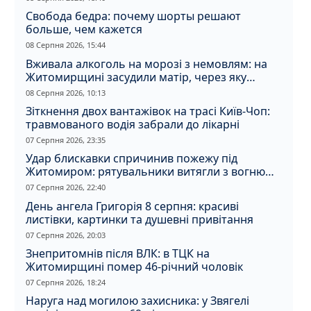
Свобода бедра: почему шорты решают
больше, чем кажется
08 Серпня 2026, 15:44
Вживала алкоголь на морозі з немовлям: на
Житомирщині засудили матір, через яку
дитина отримала обмороження
08 Серпня 2026, 10:13
Зіткнення двох вантажівок на трасі Київ-Чоп:
травмованого водія забрали до лікарні
07 Серпня 2026, 23:35
Удар блискавки спричинив пожежу під
Житомиром: рятувальники витягли з вогню
кота
07 Серпня 2026, 22:40
День ангела Григорія 8 серпня: красиві
листівки, картинки та душевні привітання
07 Серпня 2026, 20:03
Знепритомнів після ВЛК: в ТЦК на
Житомирщині помер 46-річний чоловік
07 Серпня 2026, 18:24
Наруга над могилою захисника: у Звягелі