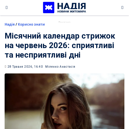
Skip
to
content
Надія
/
Корисно знати
Місячний календар стрижок
на червень 2026: сприятливі
та несприятливі дні
28 Травня 2026, 16:40
Міленко Анастасія