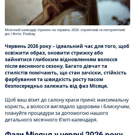
Місячний календар стрижок на червень 2026: сприятливі та несприятливі
дні / Фото: Pixabay
Червень 2026 року – ідеальний час для того, щоб
освіжити образ, оновити стрижку або
зайнятися глибоким відновленням волосся
після весняного сезону. Багато дівчат та
стилістів помічають, що стан зачіски, стійкість
фарбування та швидкість росту пасом
безпосередньо залежать від фаз Місяця.
Щоб ваш візит до салону краси приніс максимальну
користь, а волосся виглядало здоровим і блискучим,
плануйте процедури за допомогою нашого
детального місячного б’юті-календаря.
Фази Місяця у червні 2026 року