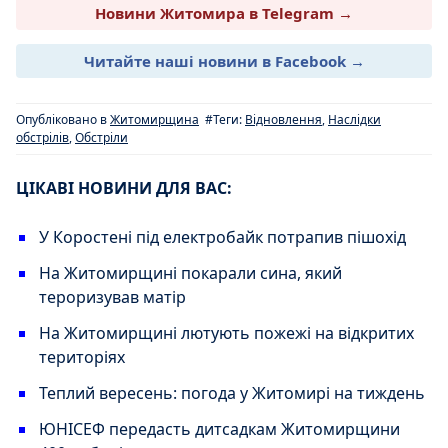
Новини Житомира в Telegram →
Читайте наші новини в Facebook →
Опубліковано в
Житомирщина
#Теги:
Відновлення
,
Наслідки
обстрілів
,
Обстріли
ЦІКАВІ НОВИНИ ДЛЯ ВАС:
У Коростені під електробайк потрапив пішохід
На Житомирщині покарали сина, який
тероризував матір
На Житомирщині лютують пожежі на відкритих
територіях
Теплий вересень: погода у Житомирі на тиждень
ЮНІСЕФ передасть дитсадкам Житомирщини