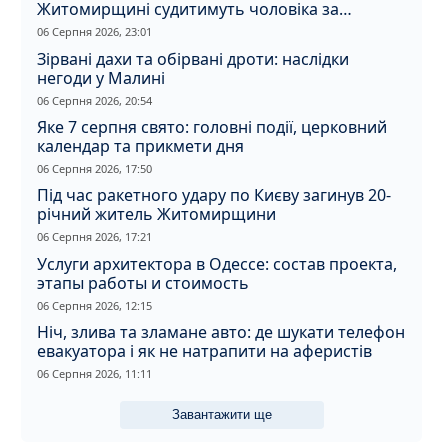
Житомирщині судитимуть чоловіка за
вбивство співмешканки
06 Серпня 2026, 23:01
Зірвані дахи та обірвані дроти: наслідки
негоди у Малині
06 Серпня 2026, 20:54
Яке 7 серпня свято: головні події, церковний
календар та прикмети дня
06 Серпня 2026, 17:50
Під час ракетного удару по Києву загинув 20-
річний житель Житомирщини
06 Серпня 2026, 17:21
Услуги архитектора в Одессе: состав проекта,
этапы работы и стоимость
06 Серпня 2026, 12:15
Ніч, злива та зламане авто: де шукати телефон
евакуатора і як не натрапити на аферистів
06 Серпня 2026, 11:11
Завантажити ще