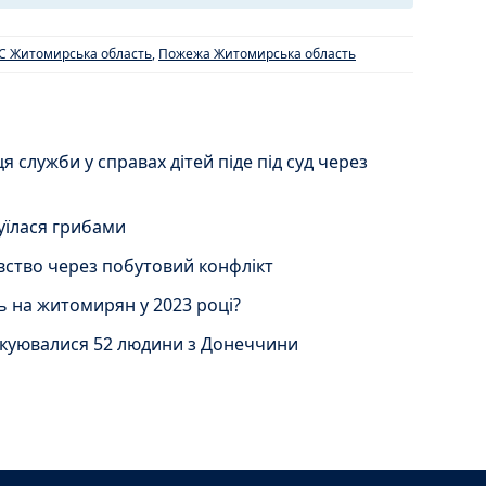
С Житомирська область
,
Пожежа Житомирська область
служби у справах дітей піде під суд через
їлася грибами
ство через побутовий конфлікт
ь на житомирян у 2023 році?
акуювалися 52 людини з Донеччини