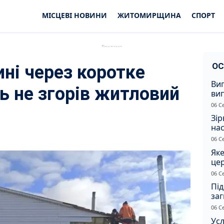
МІСЦЕВІ НОВИНИ
ЖИТОМИРЩИНА
СПОРТ
ОС
і через коротке
Ви
ь не згорів житловий
ви
суд
06 С
сп
Зір
нас
06 С
Яке
це
дн
06 С
Під
заг
Жи
06 С
Усл