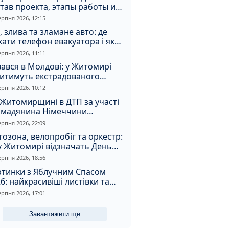
тав проекта, этапы работы и
оимость
ерпня 2026, 12:15
, злива та зламане авто: де
ати телефон евакуатора і як
натрапити на аферистів
ерпня 2026, 11:11
ався в Молдові: у Житомирі
дитимуть екстрадованого
земця за сурогатний спирт і
ерпня 2026, 10:12
дмивання грошей
Житомирщині в ДТП за участі
омадянина Німеччини
страждали двоє людей
ерпня 2026, 22:09
озона, велопробіг та оркестр:
у Житомирі відзначать День
апора та День Незалежності
ерпня 2026, 18:56
ртинки з Яблучним Спасом
6: найкрасивіші листівки та
і привітання зі святом
ерпня 2026, 17:01
Завантажити ще