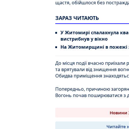
щастя, обійшлося без постражд
ЗАРАЗ ЧИТАЮТЬ
У Житомирі спалахнула квар
вистрибнув у вікно
На Житомирщині в пожежі з
До місця події вчасно приїхали
та врятували від знищення вогн
Обидва приміщення знаходяться
Попередньо, причиною загорянн
Вогонь почав поширюватися з д
Новини 
Читайте 