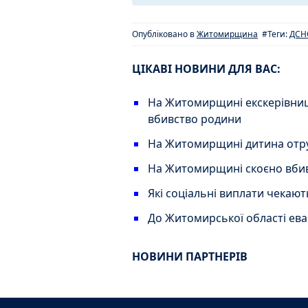
Опубліковано в
Житомирщина
#Теги:
ДСН
ЦІКАВІ НОВИНИ ДЛЯ ВАС:
На Житомирщині екскерівниця 
вбивство родини
На Житомирщині дитина отру
На Житомирщині скоєно вбив
Які соціальні виплати чекают
До Житомирської області ев
НОВИНИ ПАРТНЕРІВ