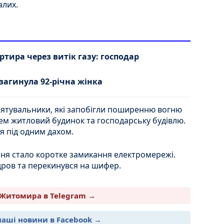
алих.
тира через витік газу: господар
агинула 92-річна жінка
 рятувальники, які запобігли поширенню вогню
ем житловий будинок та господарську будівлю.
 під одним дахом.
я стало коротке замикання електромережі.
ров та перекинувся на шифер.
Житомира в Telegram →
наші новини в Facebook →