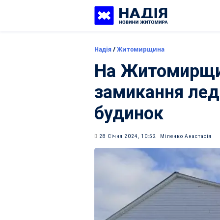
Skip
to
content
Надія
/
Житомирщина
На Житомирщин
замикання лед
будинок
28 Січня 2024, 10:52
Міленко Анастасія