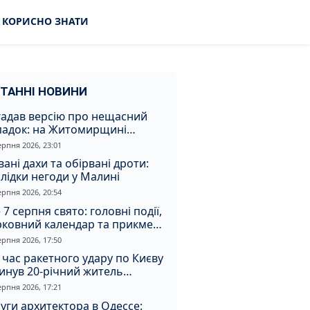
КОРИСНО ЗНАТИ
ТАННІ НОВИНИ
гадав версію про нещасний
падок: на Житомирщині
итимуть чоловіка за вбивство
ерпня 2026, 23:01
івмешканки
вані дахи та обірвані дроти:
лідки негоди у Малині
ерпня 2026, 20:54
 7 серпня свято: головні події,
рковний календар та прикмети
я
ерпня 2026, 17:50
 час ракетного удару по Києву
инув 20-річний житель
томирщини
ерпня 2026, 17:21
уги архитектора в Одессе: