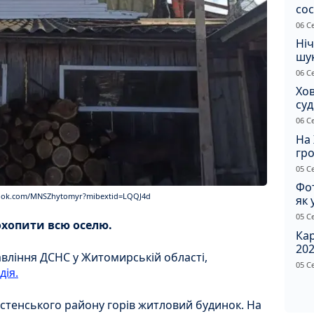
сос
ст
06 С
Ніч
шук
не 
06 С
Хов
су
іно
06 С
ві
На 
гр
по
05 С
Фот
book.com/MNSZhytomyr?mibextid=LQQJ4d
як 
Пр
05 С
хопити всю оселю.
Ка
202
вління ДСНС у Житомирській області,
щир
05 С
дія.
остенського району горів житловий будинок. На