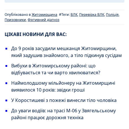
Опубліковано в
Житомирщина
#Теги:
ВЛК
,
Перевірка ВЛК
,
Поліція
,
Призовники
,
Фіктивний діагноз
ЦІКАВІ НОВИНИ ДЛЯ ВАС:
До 9 років засудили мешканця Житомирщини,
який задушив знайомого, а тіло підкинув сусідам
Вибухи в Житомирському районі: що
відбувається та чи варто хвилюватися?
Наймолодшому мільйонеру на Житомирщині
виявилося 10 років: звідки гроші
У Коростишеві з пожежі винесли тіло чоловіка
До уваги водіїв: на трасі М-06 у Звягельському
районі працює дорожня техніка