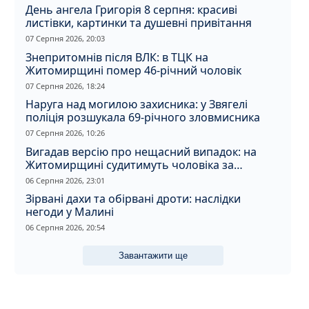
День ангела Григорія 8 серпня: красиві
листівки, картинки та душевні привітання
07 Серпня 2026, 20:03
Знепритомнів після ВЛК: в ТЦК на
Житомирщині помер 46-річний чоловік
07 Серпня 2026, 18:24
Наруга над могилою захисника: у Звягелі
поліція розшукала 69-річного зловмисника
07 Серпня 2026, 10:26
Вигадав версію про нещасний випадок: на
Житомирщині судитимуть чоловіка за
вбивство співмешканки
06 Серпня 2026, 23:01
Зірвані дахи та обірвані дроти: наслідки
негоди у Малині
06 Серпня 2026, 20:54
Завантажити ще