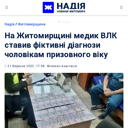
Skip
to
content
Надія
/
Житомирщина
На Житомирщині медик ВЛК
ставив фіктивні діагнози
чоловікам призовного віку
21 Вересня 2023, 17:58
Міленко Анастасія