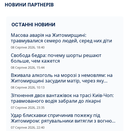
НОВИНИ ПАРТНЕРІВ
ОСТАННІ НОВИНИ
Масова аварія на Житомирщині:
травмувалися семеро людей, серед них діти
08 Серпня 2026, 18:40
Свобода бедра: почему шорты решают
больше, чем кажется
08 Серпня 2026, 15:44
Вживала алкоголь на морозі з немовлям: на
Житомирщині засудили матір, через яку
дитина отримала обмороження
08 Серпня 2026, 10:13
Зіткнення двох вантажівок на трасі Київ-Чоп:
травмованого водія забрали до лікарні
07 Серпня 2026, 23:35
Удар блискавки спричинив пожежу під
Житомиром: рятувальники витягли з вогню
кота
07 Серпня 2026, 22:40