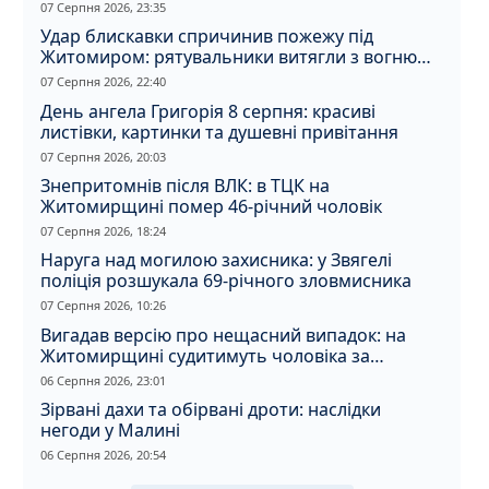
07 Серпня 2026, 23:35
Удар блискавки спричинив пожежу під
Житомиром: рятувальники витягли з вогню
кота
07 Серпня 2026, 22:40
День ангела Григорія 8 серпня: красиві
листівки, картинки та душевні привітання
07 Серпня 2026, 20:03
Знепритомнів після ВЛК: в ТЦК на
Житомирщині помер 46-річний чоловік
07 Серпня 2026, 18:24
Наруга над могилою захисника: у Звягелі
поліція розшукала 69-річного зловмисника
07 Серпня 2026, 10:26
Вигадав версію про нещасний випадок: на
Житомирщині судитимуть чоловіка за
вбивство співмешканки
06 Серпня 2026, 23:01
Зірвані дахи та обірвані дроти: наслідки
негоди у Малині
06 Серпня 2026, 20:54