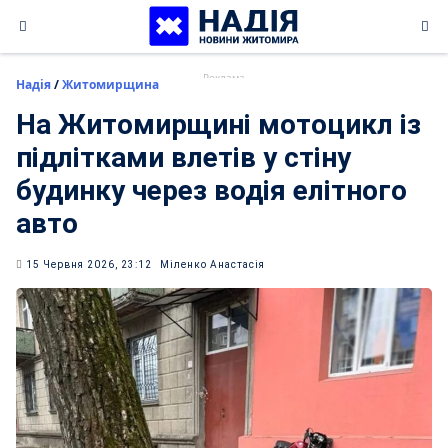
Skip
to
content
Надія
/
Житомирщина
На Житомирщині мотоцикл із
підлітками влетів у стіну
будинку через водія елітного
авто
15 Червня 2026, 23:12
Міленко Анастасія