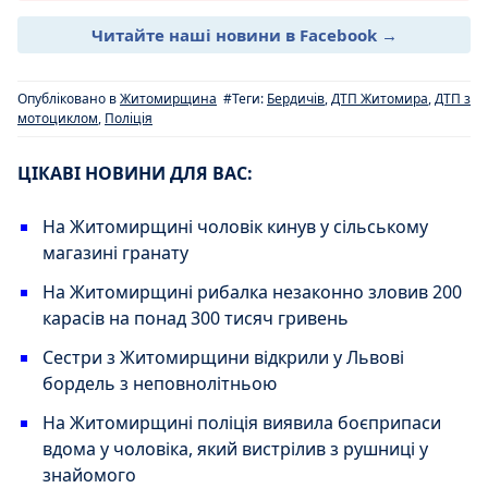
Читайте наші новини в Facebook →
Опубліковано в
Житомирщина
#Теги:
Бердичів
,
ДТП Житомира
,
ДТП з
мотоциклом
,
Поліція
ЦІКАВІ НОВИНИ ДЛЯ ВАС:
На Житомирщині чоловік кинув у сільському
магазині гранату
На Житомирщині рибалка незаконно зловив 200
карасів на понад 300 тисяч гривень
Сестри з Житомирщини відкрили у Львові
бордель з неповнолітньою
На Житомирщині поліція виявила боєприпаси
вдома у чоловіка, який вистрілив з рушниці у
знайомого