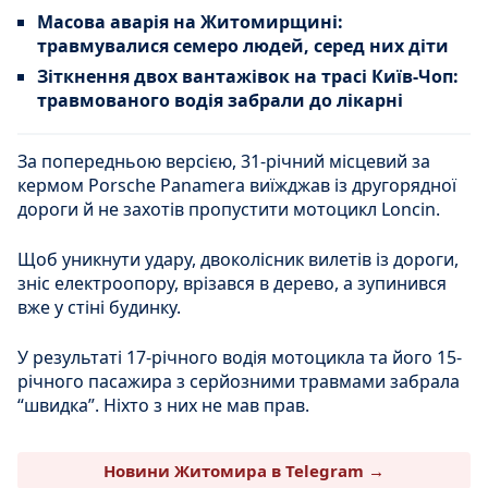
Масова аварія на Житомирщині:
травмувалися семеро людей, серед них діти
Зіткнення двох вантажівок на трасі Київ-Чоп:
травмованого водія забрали до лікарні
За попередньою версією, 31-річний місцевий за
кермом Porsche Panamera виїжджав із другорядної
дороги й не захотів пропустити мотоцикл Loncin.
Щоб уникнути удару, двоколісник вилетів із дороги,
зніс електроопору, врізався в дерево, а зупинився
вже у стіні будинку.
У результаті 17-річного водія мотоцикла та його 15-
річного пасажира з серйозними травмами забрала
“швидка”. Ніхто з них не мав прав.
Новини Житомира в Telegram →