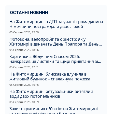
ОСТАННІ НОВИНИ
На Житомирщині в ДТП за участі громадянина
Німеччини постраждали двоє людей
05 Серпня 2026, 22:09
Фотозона, велопробіг та оркестр: як у
Житомирі відзначать День Прапора та День
Незалежності
05 Серпня 2026, 18:56
Картинки з Яблучним Спасом 2026:
найкрасивіші листівки та щирі привітання зі
святом
05 Серпня 2026, 17:01
На Житомирщині блискавка влучила в
житловий будинок – спалахнула пожежа
05 Серпня 2026, 16:46
На Житомирщині рятувальники витягли з
води двох потопельників
05 Серпня 2026, 10:09
Захист критичних об’єктів: на Житомирщині
ухвалили нові рішення з безпеки