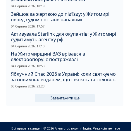
04 Серпня 2026, 18:18
Зайшов за жертвою до під’їзду: у Житомирі
перед судом постане нападник
04 Серпня 2026, 17:57
Активувала Starlink для окупантів: у Житомирі
судитимуть агентку рф
04 Серпня 2026, 17:10
На Житомирщині ВАЗ врізався в
електроопору: є постраждалі
04 Серпня 2026, 10:53
Яблучний Спас 2026 в Україні: коли святкуємо
за новим календарем, що святять та головні
прикмети дня
03 Серпня 2026, 23:23
Завантажити ще
Всі права захищені © 2026 Агентство новин Надія. Редакція не несе