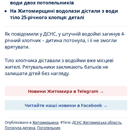
води двох потопельників
На Житомирщині водолази дістали з води
тіло 25-річного хлопця: деталі
Як повідомили у ДСНС, у штучній водоймі загинув 4-
річний хлопчик – дитина потонула, і її не змогли
врятувати.
Тіло хлопчика діставали з водойми вже місцеві
жителі. Рятувальники закликають батьків не
залишати дітей без нагляду.
Новини Житомира в Telegram →
Читайте наші новини в Facebook →
Опубліковано в
Житомирщина
#Теги:
ДСНС Житомирська область
,
Потонула дитина
,
Потопельник