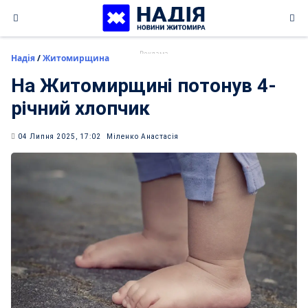
Skip
to
content
Надія
/
Житомирщина
На Житомирщині потонув 4-
річний хлопчик
04 Липня 2025, 17:02
Міленко Анастасія