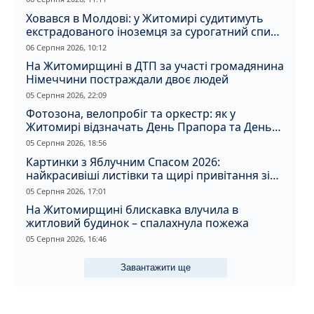
Ховався в Молдові: у Житомирі судитимуть
екстрадованого іноземця за сурогатний спирт
і відмивання грошей
06 Серпня 2026, 10:12
На Житомирщині в ДТП за участі громадянина
Німеччини постраждали двоє людей
05 Серпня 2026, 22:09
Фотозона, велопробіг та оркестр: як у
Житомирі відзначать День Прапора та День
Незалежності
05 Серпня 2026, 18:56
Картинки з Яблучним Спасом 2026:
найкрасивіші листівки та щирі привітання зі
святом
05 Серпня 2026, 17:01
На Житомирщині блискавка влучила в
житловий будинок – спалахнула пожежа
05 Серпня 2026, 16:46
Завантажити ще