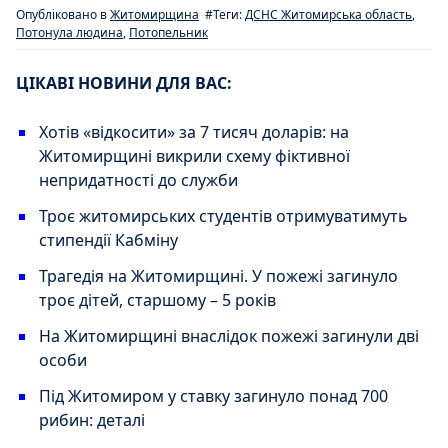
Опубліковано в
Житомирщина
#Теги:
ДСНС Житомирська область
,
Потонула людина
,
Потопельник
ЦІКАВІ НОВИНИ ДЛЯ ВАС:
Хотів «відкосити» за 7 тисяч доларів: на
Житомирщині викрили схему фіктивної
непридатності до служби
Троє житомирських студентів отримуватимуть
стипендії Кабміну
Трагедія на Житомирщині. У пожежі загинуло
троє дітей, старшому – 5 років
На Житомирщині внаслідок пожежі загинули дві
особи
Під Житомиром у ставку загинуло понад 700
рибин: деталі