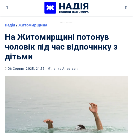
Skip
to
content
Надія
/
Житомирщина
На Житомирщині потонув
чоловік під час відпочинку з
дітьми
06 Серпня 2025, 21:33
Міленко Анастасія