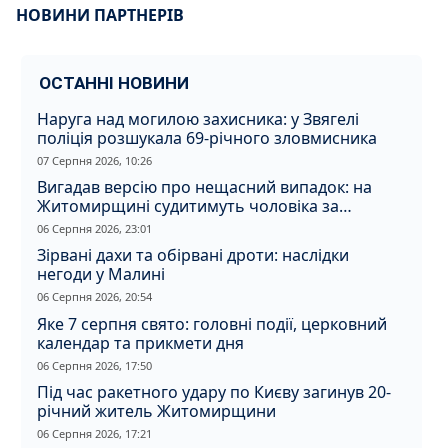
НОВИНИ ПАРТНЕРІВ
ОСТАННІ НОВИНИ
Наруга над могилою захисника: у Звягелі
поліція розшукала 69-річного зловмисника
07 Серпня 2026, 10:26
Вигадав версію про нещасний випадок: на
Житомирщині судитимуть чоловіка за
вбивство співмешканки
06 Серпня 2026, 23:01
Зірвані дахи та обірвані дроти: наслідки
негоди у Малині
06 Серпня 2026, 20:54
Яке 7 серпня свято: головні події, церковний
календар та прикмети дня
06 Серпня 2026, 17:50
Під час ракетного удару по Києву загинув 20-
річний житель Житомирщини
06 Серпня 2026, 17:21