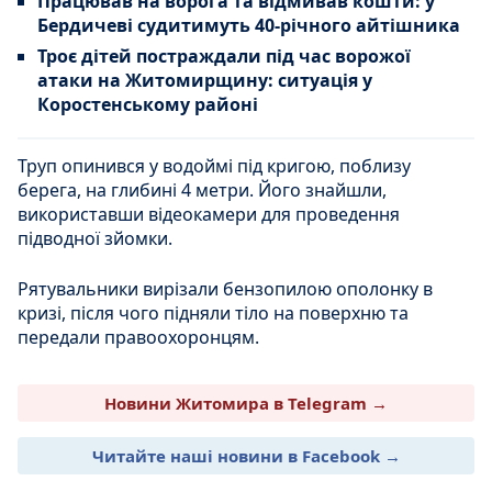
Працював на ворога та відмивав кошти: у
Бердичеві судитимуть 40-річного айтішника
Троє дітей постраждали під час ворожої
атаки на Житомирщину: ситуація у
Коростенському районі
Труп опинився у водоймі під кригою, поблизу
берега, на глибині 4 метри. Його знайшли,
використавши відеокамери для проведення
підводної зйомки.
Рятувальники вирізали бензопилою ополонку в
кризі, після чого підняли тіло на поверхню та
передали правоохоронцям.
Новини Житомира в Telegram →
Читайте наші новини в Facebook →