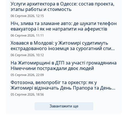
Услуги архитектора в Одессе: состав проекта,
этапы работы и стоимость
06 Серпня 2026, 12:15
Ніч, злива та зламане авто: де шукати телефон
евакуатора і як не натрапити на аферистів
06 Серпня 2026, 11:11
Ховався в Молдові: у Житомирі судитимуть
екстрадованого іноземця за сурогатний спирт
і відмивання грошей
06 Серпня 2026, 10:12
На Житомирщині в ДТП за участі громадянина
Німеччини постраждали двоє людей
05 Серпня 2026, 22:09
Фотозона, велопробіг та оркестр: як у
Житомирі відзначать День Прапора та День
Незалежності
05 Серпня 2026, 18:56
Завантажити ще