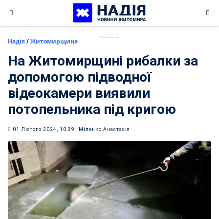
Skip
to
content
Надія
/
Житомирщина
На Житомирщині рибалки за
допомогою підводної
відеокамери виявили
потопельника під кригою
01 Лютого 2024, 10:39
Міленко Анастасія