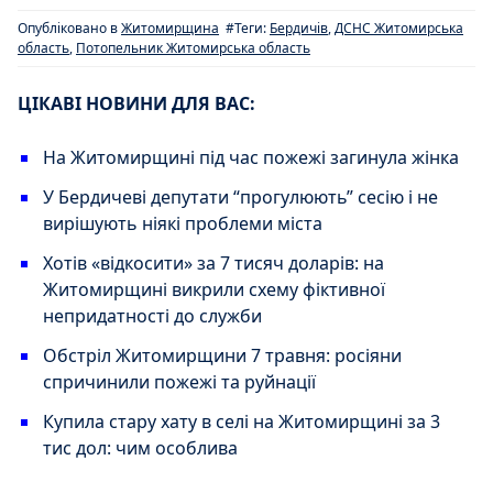
Опубліковано в
Житомирщина
#Теги:
Бердичів
,
ДСНС Житомирська
область
,
Потопельник Житомирська область
ЦІКАВІ НОВИНИ ДЛЯ ВАС:
На Житомирщині під час пожежі загинула жінка
У Бердичеві депутати “прогулюють” сесію і не
вирішують ніякі проблеми міста
Хотів «відкосити» за 7 тисяч доларів: на
Житомирщині викрили схему фіктивної
непридатності до служби
Обстріл Житомирщини 7 травня: росіяни
спричинили пожежі та руйнації
Купила стару хату в селі на Житомирщині за 3
тис дол: чим особлива