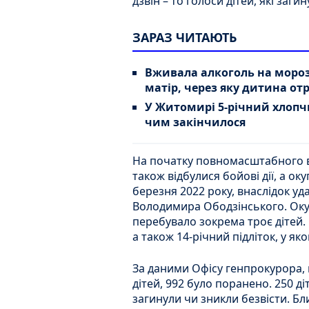
дзвін – то голоси дітей, які заги
ЗАРАЗ ЧИТАЮТЬ
Вживала алкоголь на моро
матір, через яку дитина о
У Житомирі 5-річний хлопчи
чим закінчилося
На початку повномасштабного в
також відбулися бойові дії, а о
березня 2022 року, внаслідок у
Володимира Ободзінського. Окуп
перебувало зокрема троє дітей. 
а також 14-річний підліток, у як
За даними Офісу генпрокурора, 
дітей, 992 було поранено. 250 ді
загинули чи зникли безвісти. Б