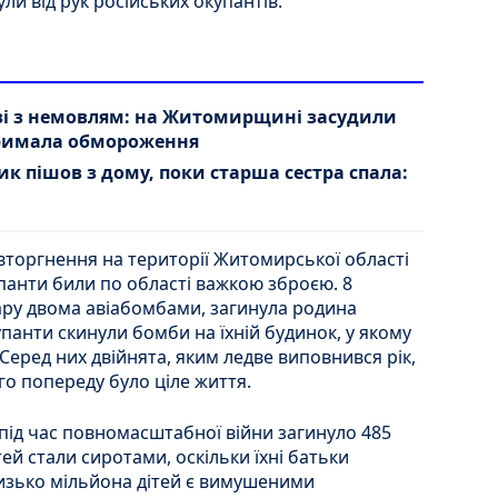
нули від рук російських окупантів.
зі з немовлям: на Житомирщині засудили
тримала обмороження
к пішов з дому, поки старша сестра спала:
торгнення на території Житомирської області
купанти били по області важкою зброєю. 8
дару двома авіабомбами, загинула родина
анти скинули бомби на їхній будинок, у якому
Серед них двійнята, яким ледве виповнився рік,
ого попереду було ціле життя.
під час повномасштабної війни загинуло 485
тей стали сиротами, оскільки їхні батьки
лизько мільйона дітей є вимушеними