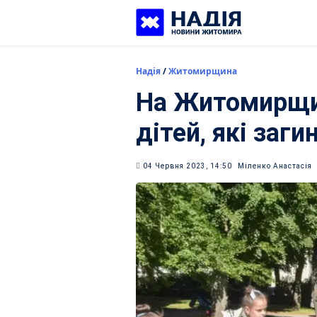
Skip
to
content
Надія
/
Житомирщина
На Житомирщи
дітей, які загин
04 Червня 2023, 14:50
Міленко Анастасія