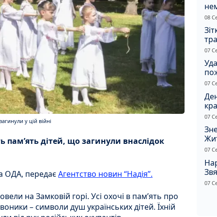
не
зас
08 С
от
Зіт
тра
вод
07 С
Уд
по
рят
07 С
кот
Ден
кра
душ
07 С
агинули у цій війні
Зне
Жи
ь памʼять дітей, що загинули внаслідок
чол
07 С
Нар
Звя
а ОДА, передає
Агентство новин “Надія”.
рі
07 С
вели на Замковій горі. Усі охочі в памʼять про
воники – символи душ українських дітей. Їхній