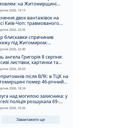
мовлям: на Житомирщині
удили матір, через яку дитина
ерпня 2026, 10:13
римала обмороження
кнення двох вантажівок на
сі Київ-Чоп: травмованого
ія забрали до лікарні
ерпня 2026, 23:35
ар блискавки спричинив
жежу під Житомиром:
увальники витягли з вогню
ерпня 2026, 22:40
а
ь ангела Григорія 8 серпня:
сиві листівки, картинки та
евні привітання
ерпня 2026, 20:03
притомнів після ВЛК: в ТЦК на
томирщині помер 46-річний
овік
ерпня 2026, 18:24
уга над могилою захисника: у
гелі поліція розшукала 69-
чного зловмисника
ерпня 2026, 10:26
Завантажити ще