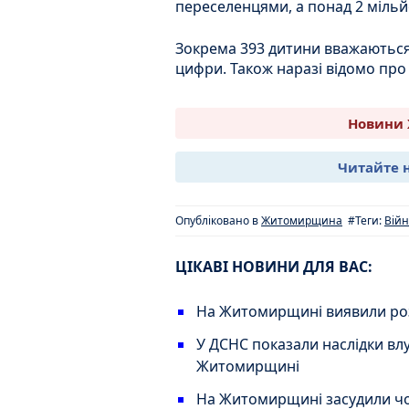
переселенцями, а понад 2 міль
Зокрема 393 дитини вважаються 
цифри. Також наразі відомо про 
Новини 
Читайте 
Опубліковано в
Житомирщина
#Теги:
Вій
ЦІКАВІ НОВИНИ ДЛЯ ВАС:
На Житомирщині виявили роз
У ДСНС показали наслідки вл
Житомирщині
На Житомирщині засудили чоло