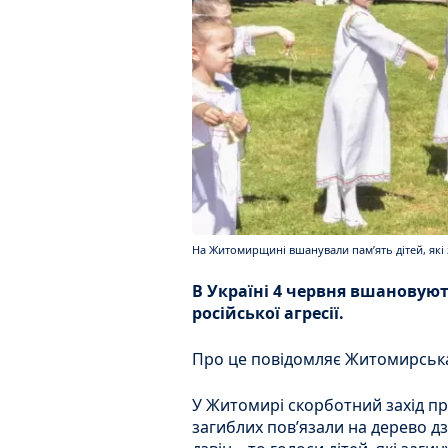
На Житомирщині вшанували памʼять дітей, які з
В Україні 4 червня вшановуют
російської агресії.
Про це повідомляє Житомирськ
У Житомирі скорботний захід про
загиблих повʼязали на дерево дз