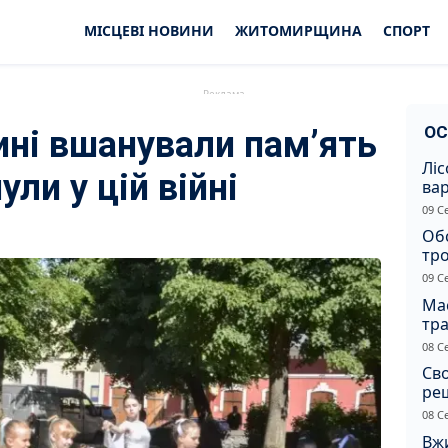
МІСЦЕВІ НОВИНИ
ЖИТОМИРЩИНА
СПОРТ
ОС
ні вшанували памʼять
Ліс
ули у цій війні
ва
нез
09 С
Жи
Об
тр
вна
09 С
Ма
тр
сер
08 С
Св
ре
08 С
Вжи