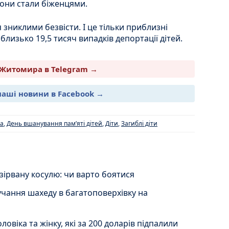
йони стали біженцями.
зниклими безвісти. І це тільки приблизні
близько 19,5 тисяч випадків депортації дітей.
Житомира в Telegram →
наші новини в Facebook →
на
,
День вшанування памʼяті дітей
,
Діти
,
Загиблі діти
ірвану косулю: чи варто боятися
учання шахеду в багатоповерхівку на
віка та жінку, які за 200 доларів підпалили