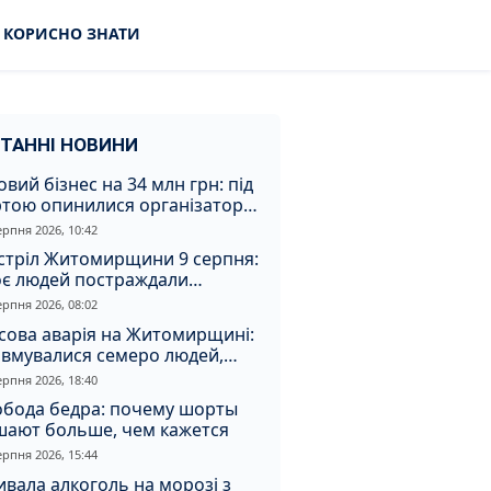
КОРИСНО ЗНАТИ
ТАННІ НОВИНИ
овий бізнес на 34 млн грн: під
ртою опинилися організатори
аконної вирубки на
ерпня 2026, 10:42
томирщині
стріл Житомирщини 9 серпня:
оє людей постраждали
слідок атаки
ерпня 2026, 08:02
сова аварія на Житомирщині:
авмувалися семеро людей,
ед них діти
ерпня 2026, 18:40
обода бедра: почему шорты
шают больше, чем кажется
ерпня 2026, 15:44
вала алкоголь на морозі з