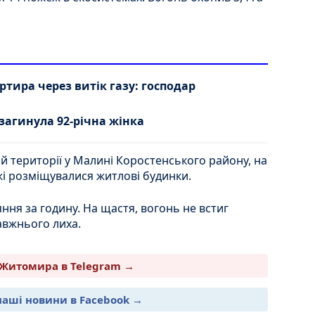
тира через витік газу: господар
агинула 92-річна жінка
тій території у Малині Коростенського району, на
жі розміщувалися житлові будинки.
ння за годину. На щастя, вогонь не встиг
авжнього лиха.
Житомира в Telegram →
наші новини в Facebook →