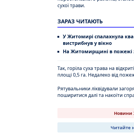
сухої трави.
ЗАРАЗ ЧИТАЮТЬ
У Житомирі спалахнула квар
вистрибнув у вікно
На Житомирщині в пожежі з
Так, горіла суха трава на відкри
площі 0,5 га. Недалеко від поже
Рятувальники ліквідували загоря
поширитися далі та накоїти спр
Новини 
Читайте 