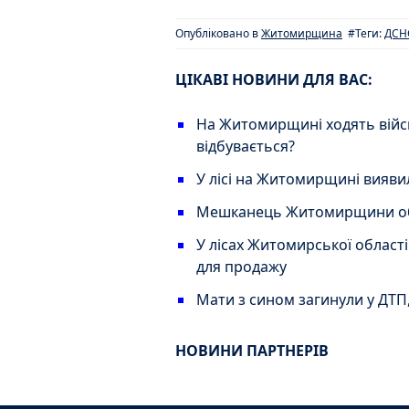
Опубліковано в
Житомирщина
#Теги:
ДСН
ЦІКАВІ НОВИНИ ДЛЯ ВАС:
На Житомирщині ходять військ
відбувається?
У лісі на Житомирщині виявил
Мешканець Житомирщини обік
У лісах Житомирської област
для продажу
Мати з сином загинули у ДТ
НОВИНИ ПАРТНЕРІВ