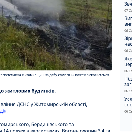
Звя
рі
07 С
Ви
ви
суд
06 С
сп
Зір
нас
06 С
Яке
це
дн
06 С
косистемахНа Житомирщині за добу сталося 14 пожеж в екосистемах
Під
заг
Жи
 до житлових будинків.
06 С
Усл
вління ДСНС у Житомирській області,
сос
ст
дія.
06 С
итомирського, Бердичівського та
я 14 пожеж в екосистемах. Вогонь охопив 3,4 га