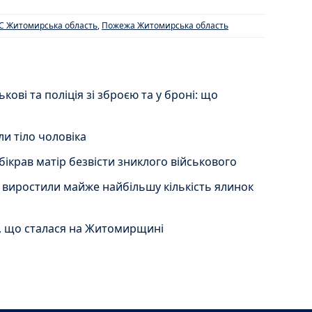
С Житомирська область
,
Пожежа Житомирська область
ові та поліція зі зброєю та у броні: що
и тіло чоловіка
рав матір безвісти зниклого військового
і виростили майже найбільшу кількість ялинок
П, що сталася на Житомирщині