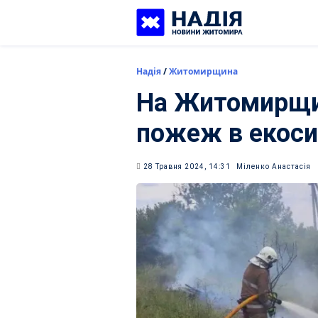
Skip
to
content
Надія
/
Житомирщина
На Житомирщин
пожеж в екос
28 Травня 2024, 14:31
Міленко Анастасія