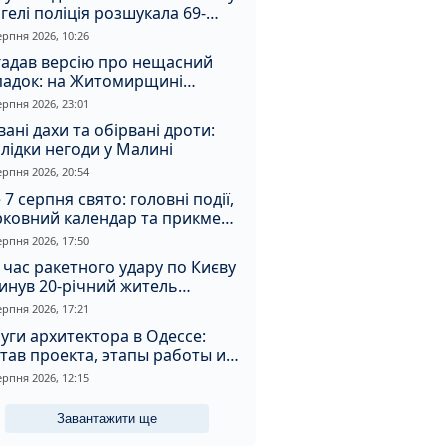
гелі поліція розшукала 69-
чного зловмисника
ерпня 2026, 10:26
гадав версію про нещасний
падок: на Житомирщині
итимуть чоловіка за вбивство
ерпня 2026, 23:01
івмешканки
вані дахи та обірвані дроти:
лідки негоди у Малині
ерпня 2026, 20:54
 7 серпня свято: головні події,
рковний календар та прикмети
я
ерпня 2026, 17:50
 час ракетного удару по Києву
инув 20-річний житель
томирщини
ерпня 2026, 17:21
уги архитектора в Одессе:
тав проекта, этапы работы и
оимость
ерпня 2026, 12:15
Завантажити ще