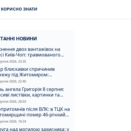
КОРИСНО ЗНАТИ
ТАННІ НОВИНИ
кнення двох вантажівок на
сі Київ-Чоп: травмованого
ія забрали до лікарні
ерпня 2026, 23:35
ар блискавки спричинив
жежу під Житомиром:
увальники витягли з вогню
ерпня 2026, 22:40
а
ь ангела Григорія 8 серпня:
сиві листівки, картинки та
евні привітання
ерпня 2026, 20:03
притомнів після ВЛК: в ТЦК на
томирщині помер 46-річний
овік
ерпня 2026, 18:24
уга над могилою захисника: у