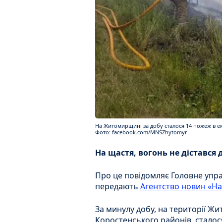
На Житомирщині за добу сталося 14 пожеж в е
Фото: facebook.com/MNSZhytomyr
На щастя, вогонь не дістався
Про це повідомляє Головне упра
передають
Агентство новин «На
За минулу добу, на території Ж
Коростенського районів, сталос