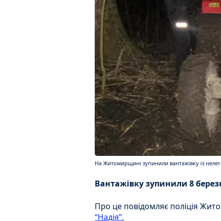
На Житомирщині зупинили вантажівку із неле
Вантажівку зупинили 8 берез
Про це повідомляє поліція Жито
“Надія”.