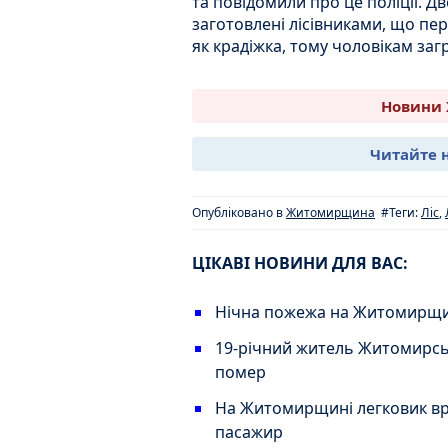
та повідомили про це поліції. Д
заготовлені лісівниками, що пере
як крадіжка, тому чоловікам загр
Новини 
Читайте 
Опубліковано в
Житомирщина
#Теги:
Ліс
,
ЦІКАВІ НОВИНИ ДЛЯ ВАС:
Нічна пожежа на Житомирщин
19-річний житель Житомирськ
помер
На Житомирщині легковик врі
пасажир