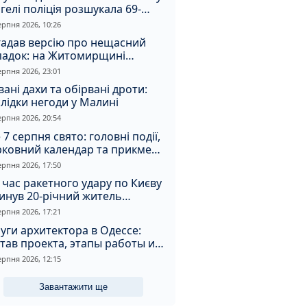
гелі поліція розшукала 69-
чного зловмисника
ерпня 2026, 10:26
гадав версію про нещасний
падок: на Житомирщині
итимуть чоловіка за вбивство
ерпня 2026, 23:01
івмешканки
вані дахи та обірвані дроти:
лідки негоди у Малині
ерпня 2026, 20:54
 7 серпня свято: головні події,
рковний календар та прикмети
я
ерпня 2026, 17:50
 час ракетного удару по Києву
инув 20-річний житель
томирщини
ерпня 2026, 17:21
уги архитектора в Одессе:
тав проекта, этапы работы и
оимость
ерпня 2026, 12:15
Завантажити ще