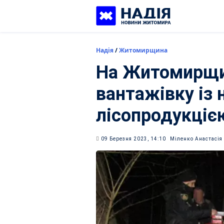
Skip
to
content
Надія
/
Житомирщина
На Житомирщи
вантажівку із
лісопродукціє
09 Березня 2023, 14:10
Міленко Анастасія