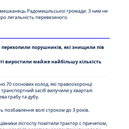
 мешканець Радомишльської громади. З ним не
 про легальність перевезеного.
перехопили порушників, які знищили пів
сті виростили майже найбільшу кількість
о 70 соснових колод, які правоохоронці
транспортний засіб вилучили у кварталі
ева грабу та дубу.
ь позбавлення волі строком до 3 років.
ацівники лісгоспу помітили трактор с причепом,