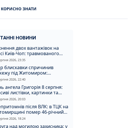
КОРИСНО ЗНАТИ
ТАННІ НОВИНИ
кнення двох вантажівок на
сі Київ-Чоп: травмованого
ія забрали до лікарні
ерпня 2026, 23:35
ар блискавки спричинив
жежу під Житомиром:
увальники витягли з вогню
ерпня 2026, 22:40
а
ь ангела Григорія 8 серпня:
сиві листівки, картинки та
евні привітання
ерпня 2026, 20:03
притомнів після ВЛК: в ТЦК на
томирщині помер 46-річний
овік
ерпня 2026, 18:24
уга над могилою захисника: у