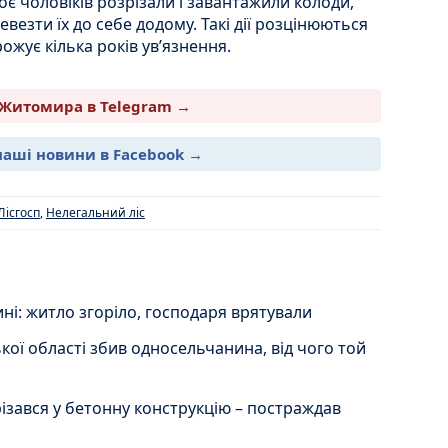
воє чоловіків розрізали і завантажили колоди,
везти їх до себе додому. Такі дії розцінюються
ожує кілька років ув’язнення.
Житомира в Telegram →
наші новини в Facebook →
Лісгосп
,
Нелегальний ліс
і: житло згоріло, господаря врятували
ої області збив односельчанина, від чого той
зався у бетонну конструкцію – постраждав