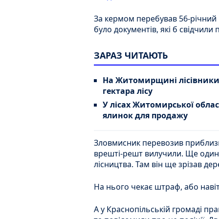
За кермом перебував 56-річний
було документів, які б свідчили
ЗАРАЗ ЧИТАЮТЬ
На Житомирщині лісівники 
гектара лісу
У лісах Житомирської обла
ялинок для продажу
Зловмисник перевозив приблизн
врешті-решт вилучили. Ще один 
лісництва. Там він ще зрізав дер
На нього чекає штраф, або навіт
А у Краснопільській громаді пр