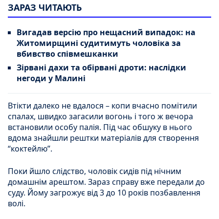
ЗАРАЗ ЧИТАЮТЬ
Вигадав версію про нещасний випадок: на
Житомирщині судитимуть чоловіка за
вбивство співмешканки
Зірвані дахи та обірвані дроти: наслідки
негоди у Малині
Втікти далеко не вдалося – копи вчасно помітили
спалах, швидко загасили вогонь і того ж вечора
встановили особу палія. Під час обшуку в нього
вдома знайшли рештки матеріалів для створення
“коктейлю”.
Поки йшло слідство, чоловік сидів під нічним
домашнім арештом. Зараз справу вже передали до
суду. Йому загрожує від 3 до 10 років позбавлення
волі.