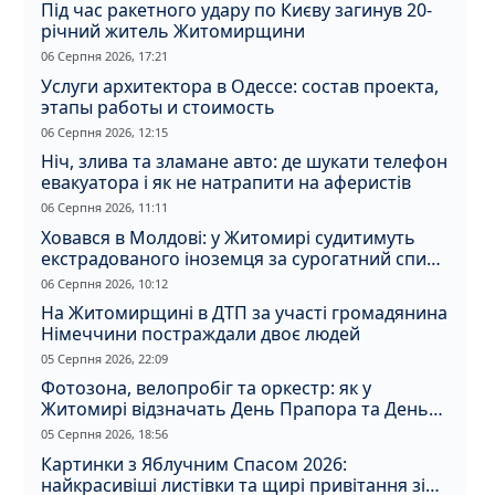
Під час ракетного удару по Києву загинув 20-
річний житель Житомирщини
06 Серпня 2026, 17:21
Услуги архитектора в Одессе: состав проекта,
этапы работы и стоимость
06 Серпня 2026, 12:15
Ніч, злива та зламане авто: де шукати телефон
евакуатора і як не натрапити на аферистів
06 Серпня 2026, 11:11
Ховався в Молдові: у Житомирі судитимуть
екстрадованого іноземця за сурогатний спирт
і відмивання грошей
06 Серпня 2026, 10:12
На Житомирщині в ДТП за участі громадянина
Німеччини постраждали двоє людей
05 Серпня 2026, 22:09
Фотозона, велопробіг та оркестр: як у
Житомирі відзначать День Прапора та День
Незалежності
05 Серпня 2026, 18:56
Картинки з Яблучним Спасом 2026:
найкрасивіші листівки та щирі привітання зі