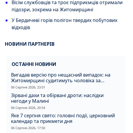
Вісім службовців та троє підприємців отримали
підозри, зокрема на Житомирщині
У Бердичеві горів полігон твердих побутових
відходів
НОВИНИ ПАРТНЕРІВ
ОСТАННІ НОВИНИ
Вигадав версію про нещасний випадок: на
Житомирщині судитимуть чоловіка за
вбивство співмешканки
06 Серпня 2026, 23:01
Зірвані дахи та обірвані дроти: наслідки
негоди у Малині
06 Серпня 2026, 20:54
Яке 7 серпня свято: головні події, церковний
календар та прикмети дня
06 Серпня 2026, 17:50