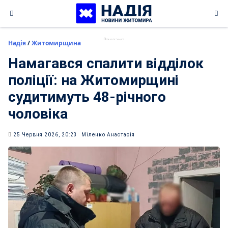
Skip
to
content
Надія
/
Житомирщина
Намагався спалити відділок
поліції: на Житомирщині
судитимуть 48-річного
чоловіка
25 Червня 2026, 20:23
Міленко Анастасія