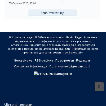
святом
05 Серпня 2026, 17:01
Завантажити ще
Всі права захищені © 2026 Агентство новин Надія. Редакція не несе
відповідальності за інформацію, що міститься в рекламних
оголошеннях. Використання будь-яких матеріалів, дозволяється
виключно з посилання на джерело nadiya.zt.ua. Інформація на сайті
призначена для ознайомлення осіб віком 21+.
GoogleNews
RSS-стрічка
Прес-релізи
Редакція
Контактна інформація
Політика конфіденційності
Місцеві новини